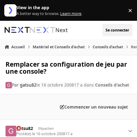
Aller au contenu
View in the app
×
Di
A better way to browse.
Learn more
.
Next
Se connecter
Accueil
Matériel et Conseils d'achat
Conseils d'achat
Rem
Remplacer sa configuration de jeu par
une console?
Par
gatsu82
le 16 octobre 2008
17 a
dans
Conseils d'achat
Commencer un nouveau sujet
gatsu82
INpactien
Posté(e)
le 16 octobre 2008
17 a