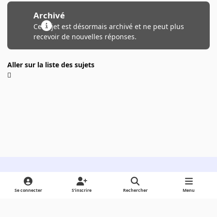
Archivé
Ce sujet est désormais archivé et ne peut plus
recevoir de nouvelles réponses.
Aller sur la liste des sujets
Light Mode
Dark Mode
System Preference
Se connecter
S’inscrire
Rechercher
Menu
Langue
Cookies
Powered by
Invision Community