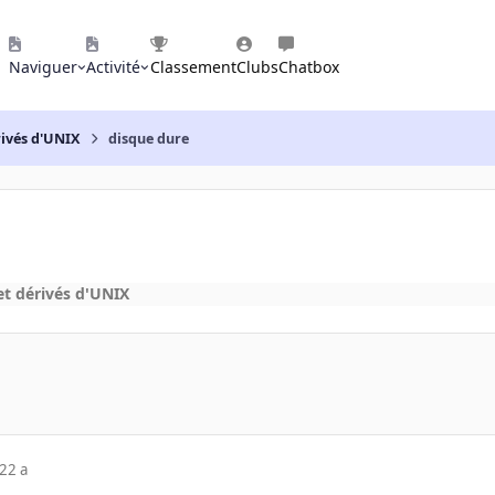
Naviguer
Activité
Classement
Clubs
Chatbox
rivés d'UNIX
disque dure
t dérivés d'UNIX
22 a