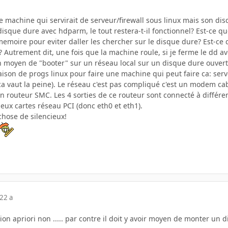
ne machine qui servirait de serveur/firewall sous linux mais son di
 disque dure avec hdparm, le tout restera-t-il fonctionnel? Est-ce qu
emoire pour eviter daller les chercher sur le disque dure? Est-ce 
? Autrement dit, une fois que la machine roule, si je ferme le dd a
 un moyen de "booter" sur un réseau local sur un disque dure ouver
ison de progs linux pour faire une machine qui peut faire ca: serv
 ca vaut la peine). Le réseau c'est pas compliqué c'est un modem ca
'un routeur SMC. Les 4 sorties de ce routeur sont connecté à diff
 deux cartes réseau PCI (donc eth0 et eth1).
chose de silencieux!
22 a
on apriori non ..... par contre il doit y avoir moyen de monter un