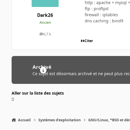
http : apache + mysql 
ftp : proftpd
firewall : iptables
Dark26
dns caching : bind9
Ancien
6,7 k
messages
Citer
Archivé
Ce sujet est désormais archivé et ne peut plus re
Aller sur la liste des sujets
Accueil
Systèmes d'exploitation
GNU/Linux, *BSD et dé