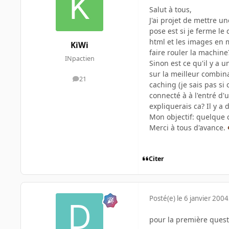
Salut à tous,
J'ai projet de mettre u
pose est si je ferme le
html et les images en m
KiWi
faire rouler la machine
INpactien
Sinon est ce qu'il y a
sur la meilleur combina
21
messages
caching (je sais pas si
connecté à à l'entré d
expliquerais ca? Il y a
Mon objectif: quelque 
Merci à tous d'avance.
Citer
Posté(e)
le 6 janvier 2004
pour la première questi