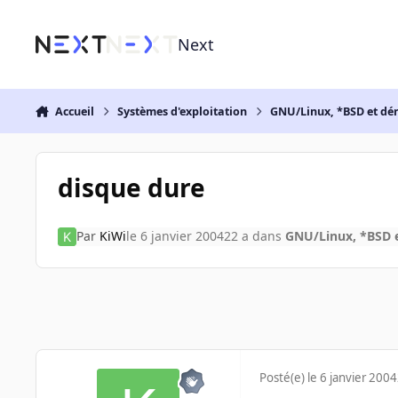
Aller au contenu
Next
Accueil
Systèmes d'exploitation
GNU/Linux, *BSD et dé
disque dure
Par
KiWi
le 6 janvier 2004
22 a
dans
GNU/Linux, *BSD e
Posté(e)
le 6 janvier 2004