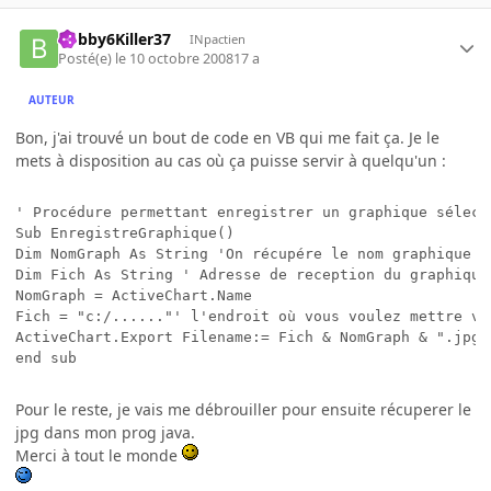
Bobby6Killer37
INpactien
Posté(e)
le 10 octobre 2008
17 a
AUTEUR
Bon, j'ai trouvé un bout de code en VB qui me fait ça. Je le
mets à disposition au cas où ça puisse servir à quelqu'un :
' Procédure permettant enregistrer un graphique sélect
Sub EnregistreGraphique()

Dim NomGraph As String 'On récupére le nom graphique sé
Dim Fich As String ' Adresse de reception du graphique
NomGraph = ActiveChart.Name 

Fich = "c:/......"' l'endroit où vous voulez mettre vot
ActiveChart.Export Filename:= Fich & NomGraph & ".jpg"
end sub
Pour le reste, je vais me débrouiller pour ensuite récuperer le
jpg dans mon prog java.
Merci à tout le monde