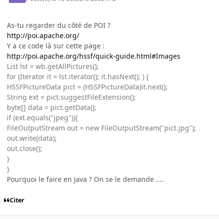
As-tu regarder du côté de POI ?
http://poi.apache.org/
Y a ce code là sur cette page :
http://poi.apache.org/hssf/quick-guide.html#Images
List lst = wb.getAllPictures();
for (Iterator it = lst.iterator(); it.hasNext(); ) {
HSSFPictureData pict = (HSSFPictureData)it.next();
String ext = pict.suggestFileExtension();
byte[] data = pict.getData();
if (ext.equals("jpeg")){
FileOutputStream out = new FileOutputStream("pict.jpg");
out.write(data);
out.close();
}
}
Pourquoi le faire en Java ? On se le demande ....
Citer