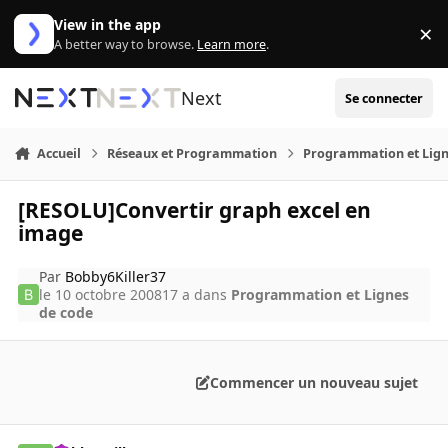
Aller au contenu
View in the app
×
Di
A better way to browse.
Learn more
.
Next
Se connecter
Accueil
Réseaux et Programmation
Programmation et Lign
[RESOLU]Convertir graph excel en
image
Par
Bobby6Killer37
le 10 octobre 2008
17 a
dans
Programmation et Lignes
de code
Commencer un nouveau sujet