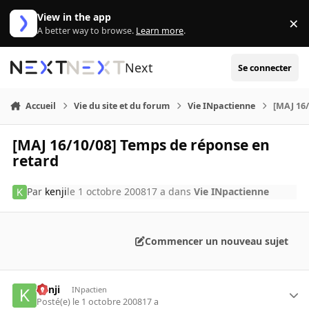
Aller au contenu
View in the app
×
Di
A better way to browse.
Learn more
.
Next
Se connecter
Accueil
Vie du site et du forum
Vie INpactienne
[MAJ 16/
[MAJ 16/10/08] Temps de réponse en
retard
Par
kenji
le 1 octobre 2008
17 a
dans
Vie INpactienne
Commencer un nouveau sujet
kenji
INpactien
Posté(e)
le 1 octobre 2008
17 a