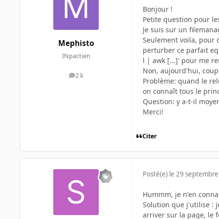
Bonjour !
Petite question pour le
Je suis sur un filemana
Seulement voila, pour d
Mephisto
perturber ce parfait equ
INpactien
l | awk [...]' pour me re
Non, aujourd'hui, coup 
2 k
messages
Problème: quand le relo
on connaît tous le prin
Question: y a-t-il moy
Merci!
Citer
Posté(e)
le 29 septembre
Hummm, je n'en connais 
Solution que j'utilise :
arriver sur la page, le 