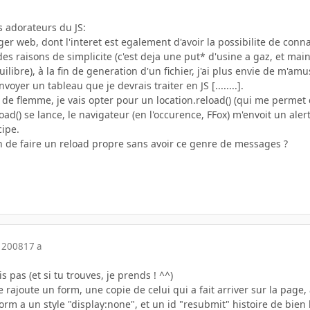
s adorateurs du JS:
ger web, dont l'interet est egalement d'avoir la possibilite de conn
es raisons de simplicite (c'est deja une put* d'usine a gaz, et mai
ilibre), à la fin de generation d'un fichier, j'ai plus envie de m'am
nvoyer un tableau que je devrais traiter en JS [........].
de flemme, je vais opter pour un location.reload() (qui me permet 
ad() se lance, le navigateur (en l'occurence, FFox) m'envoit un aler
cipe.
en de faire un reload propre sans avoir ce genre de messages ?
 2008
17 a
pas (et si tu trouves, je prends ! ^^)
 je rajoute un form, une copie de celui qui a fait arriver sur la pag
form a un style "display:none", et un id "resubmit" histoire de bien 