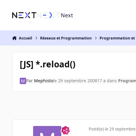
Aller au contenu
Next
Accueil
Réseaux et Programmation
Programmation et 
[JS] *.reload()
Par
Mephisto
le 29 septembre 2008
17 a
dans
Program
Posté(e)
le 29 septembre