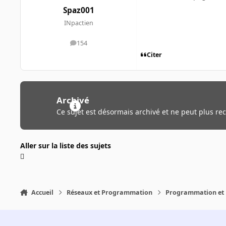
Spaz001
INpactien
154
messages
Citer
Archivé
Ce sujet est désormais archivé et ne peut plus re
Aller sur la liste des sujets
Accueil
Réseaux et Programmation
Programmation et 