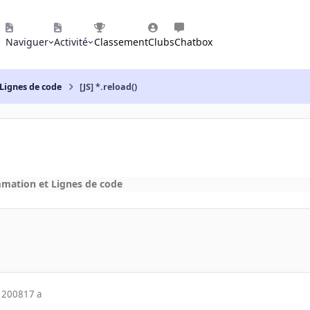
Naviguer
Activité
Classement
Clubs
Chatbox
Lignes de code
[JS] *.reload()
mation et Lignes de code
 2008
17 a