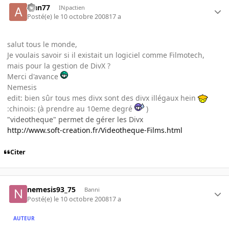
alan77
INpactien
Posté(e)
le 10 octobre 2008
17 a
salut tous le monde,
Je voulais savoir si il existait un logiciel comme Filmotech,
mais pour la gestion de DivX ?
Merci d'avance
Nemesis
edit: bien sûr tous mes divx sont des divx illégaux hein
:chinois: (à prendre au 10eme degré
)
"videotheque" permet de gérer les Divx
http://www.soft-creation.fr/Videotheque-Films.html
Citer
nemesis93_75
Banni
Posté(e)
le 10 octobre 2008
17 a
AUTEUR