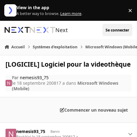
Aller au contenu
View in the app
×
Di
A better way to browse.
Learn more
.
Next
Se connecter
Accueil
Systèmes d'exploitation
Microsoft Windows (Mobile
[LOGICIEL] Logiciel pour la videothèque
Par
nemesis93_75
le 18 septembre 2008
17 a
dans
Microsoft Windows
(Mobile)
Commencer un nouveau sujet
nemesis93_75
Banni
Posté(e)
le 18 septembre 2008
17 a