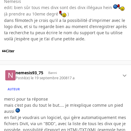
Nemesis
edit: bien sûr tous mes divx sont des divx illégaux hein
(à prendre au 10eme degré
)
dans filmotech je crois qu'il a la possibilité d'imprimer avec le
logo divx, et si tu regarde bien au moment d'enregistrer après
ta recherche tu peux écrire le nom du support que tu utilise
voilà j'espère que je t'ai d'une petite aide.
Citer
nemesis93_75
Banni
Posté(e)
le 19 septembre 2008
17 a
AUTEUR
merci pour ta réponse
mais c'est pas du tout le but.... je m'explique comme un pied
aussi
en fait je voudrais un logiciel, qui gère automatiquement mes
fichiers DivX, via un "BDD", avec la liste de tous les divx que je
possède, possibilité d'export en HTML/TXT/XML (exemple hein