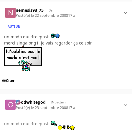
nemesis93_75
Banni
Posté(e)
le 22 septembre 2008
17 a
AUTEUR
un modo qui :freepost:
merci singalong1, je vais regarder ça ce soir
Citer
goodwhitegod
INpactien
Posté(e)
le 23 septembre 2008
17 a
un modo qui :freepost: