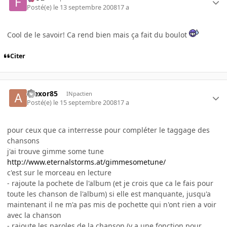
Posté(e)
le 13 septembre 2008
17 a
Cool de le savoir! Ca rend bien mais ça fait du boulot
Citer
Alexor85
INpactien
Posté(e)
le 15 septembre 2008
17 a
pour ceux que ca interresse pour compléter le taggage des
chansons
j'ai trouve gimme some tune
http://www.eternalstorms.at/gimmesometune/
c'est sur le morceau en lecture
- rajoute la pochete de l'album (et je crois que ca le fais pour
toute les chanson de l'album) si elle est manquante, jusqu'a
maintenant il ne m'a pas mis de pochette qui n'ont rien a voir
avec la chanson
- rajoute les paroles de la chanson (y a une fonction pour