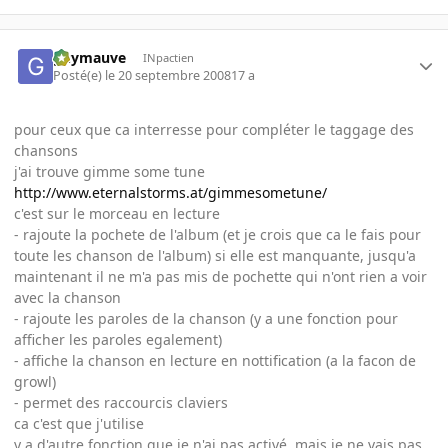
guymauve
INpactien
Posté(e)
le 20 septembre 2008
17 a
pour ceux que ca interresse pour compléter le taggage des
chansons
j'ai trouve gimme some tune
http://www.eternalstorms.at/gimmesometune/
c'est sur le morceau en lecture
- rajoute la pochete de l'album (et je crois que ca le fais pour
toute les chanson de l'album) si elle est manquante, jusqu'a
maintenant il ne m'a pas mis de pochette qui n'ont rien a voir
avec la chanson
- rajoute les paroles de la chanson (y a une fonction pour
afficher les paroles egalement)
- affiche la chanson en lecture en nottification (a la facon de
growl)
- permet des raccourcis claviers
ca c'est que j'utilise
y a d'autre fonction que je n'ai pas activé, mais je ne vais pas