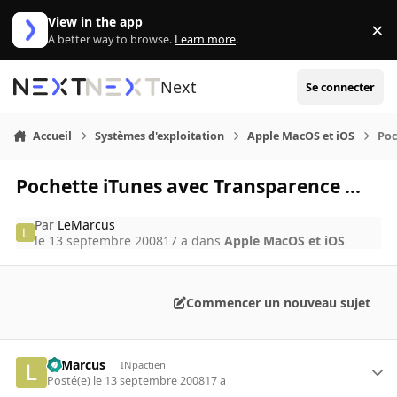
Aller au contenu
View in the app
×
Di
A better way to browse.
Learn more
.
Next
Se connecter
Accueil
Systèmes d'exploitation
Apple MacOS et iOS
Poc
Pochette iTunes avec Transparence ...
Par
LeMarcus
le 13 septembre 2008
17 a
dans
Apple MacOS et iOS
Commencer un nouveau sujet
LeMarcus
INpactien
Posté(e)
le 13 septembre 2008
17 a