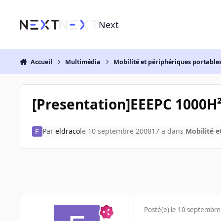
Aller au contenu
Next
Accueil
Multimédia
Mobilité et périphériques portable
[Presentation]EEEPC 1000H
Par
eldraco
le 10 septembre 2008
17 a
dans
Mobilité e
Posté(e)
le 10 septembre