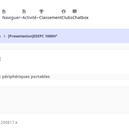
Naviguer
Activité
Classement
Clubs
Chatbox
s
[Presentation]EEEPC 1000H²
²
t périphériques portables
 2008
17 a