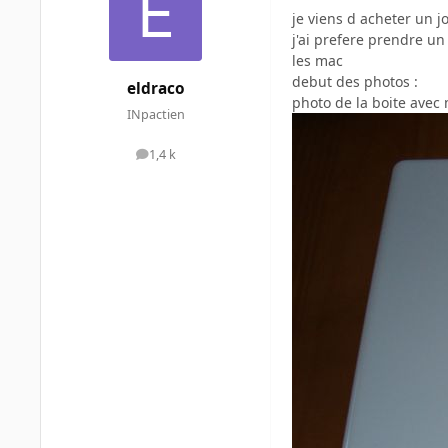
je viens d acheter un j
j'ai prefere prendre u
les mac
debut des photos :
eldraco
photo de la boite avec
INpactien
1,4 k
messages