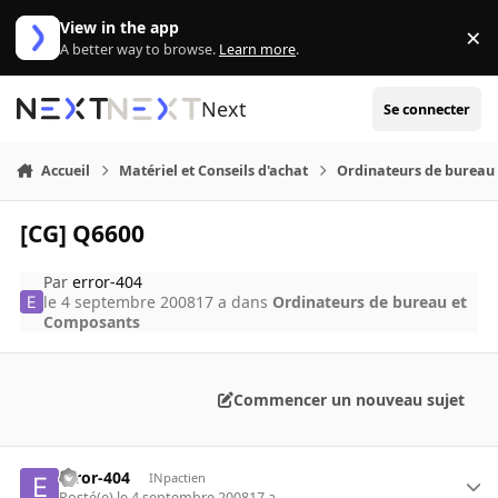
Aller au contenu
View in the app
×
Di
A better way to browse.
Learn more
.
Next
Se connecter
Accueil
Matériel et Conseils d'achat
Ordinateurs de bureau
[CG] Q6600
Par
error-404
le 4 septembre 2008
17 a
dans
Ordinateurs de bureau et
Composants
Commencer un nouveau sujet
error-404
INpactien
Posté(e)
le 4 septembre 2008
17 a