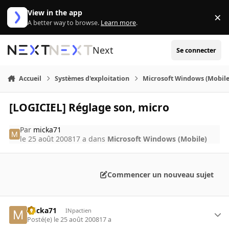
Aller au contenu
View in the app
×
Di
A better way to browse.
Learn more
.
Next
Se connecter
Accueil
Systèmes d'exploitation
Microsoft Windows (Mobile
[LOGICIEL] Réglage son, micro
Par
micka71
le 25 août 2008
17 a
dans
Microsoft Windows (Mobile)
Commencer un nouveau sujet
micka71
INpactien
Posté(e)
le 25 août 2008
17 a