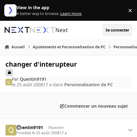
Aller au contenu
View in the app
×
Di
A better way to browse.
Learn more
.
Next
Se connecter
Accueil
Ajustements et Personnalisation de PC
Personnalis
changer d'interupteur
Par
Quentin9191
le 25 août 2008
17 a
dans
Personnalisation de PC
Commencer un nouveau sujet
Quentin9191
INpactien
Posté(e)
le 25 août 2008
17 a