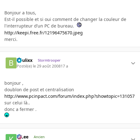
Bonjour a tous,
Est-il possible et si oui comment de changer la couleur de
l'interrupteur d’un PC de bureau.
http://keepi.free.fr/12196475670.jpeg
merci.
boulixx
Stormtrooper
Posté(e)
le 29 août 2008
17 a
bonjour ,
doublon de post et centralisation
http://www.pcinpact.com/forum/index.php?showtopic=131057
sur celui là..
donc a fermer .
K-Lee
Ancien