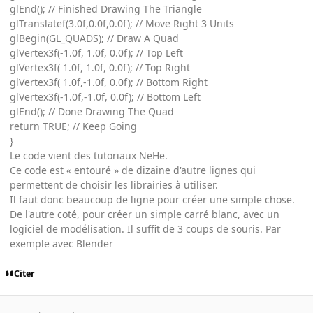
glEnd(); // Finished Drawing The Triangle
glTranslatef(3.0f,0.0f,0.0f); // Move Right 3 Units
glBegin(GL_QUADS); // Draw A Quad
glVertex3f(-1.0f, 1.0f, 0.0f); // Top Left
glVertex3f( 1.0f, 1.0f, 0.0f); // Top Right
glVertex3f( 1.0f,-1.0f, 0.0f); // Bottom Right
glVertex3f(-1.0f,-1.0f, 0.0f); // Bottom Left
glEnd(); // Done Drawing The Quad
return TRUE; // Keep Going
}
Le code vient des tutoriaux NeHe.
Ce code est « entouré » de dizaine d'autre lignes qui
permettent de choisir les librairies à utiliser.
Il faut donc beaucoup de ligne pour créer une simple chose.
De l'autre coté, pour créer un simple carré blanc, avec un
logiciel de modélisation. Il suffit de 3 coups de souris. Par
exemple avec Blender
Citer