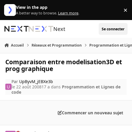
Aller au contenu
View in the app
×
Di
A better way to browse.
Learn more
.
Next
Se connecter
Accueil
Réseaux et Programmation
Programmation et Lign
Comparaison entre modelisation3D et
prog graphique
Par
UpByvM_jEBXe3b
le 22 août 2008
17 a
dans
Programmation et Lignes de
code
Commencer un nouveau sujet