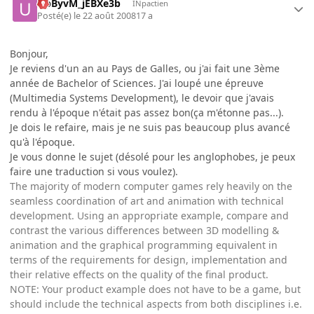
UpByvM_jEBXe3b
INpactien
Posté(e)
le 22 août 2008
17 a
Bonjour,
Je reviens d'un an au Pays de Galles, ou j'ai fait une 3ème
année de Bachelor of Sciences. J'ai loupé une épreuve
(Multimedia Systems Development), le devoir que j'avais
rendu à l'époque n'était pas assez bon(ça m'étonne pas...).
Je dois le refaire, mais je ne suis pas beaucoup plus avancé
qu'à l'époque.
Je vous donne le sujet (désolé pour les anglophobes, je peux
faire une traduction si vous voulez).
The majority of modern computer games rely heavily on the
seamless coordination of art and animation with technical
development. Using an appropriate example, compare and
contrast the various differences between 3D modelling &
animation and the graphical programming equivalent in
terms of the requirements for design, implementation and
their relative effects on the quality of the final product.
NOTE: Your product example does not have to be a game, but
should include the technical aspects from both disciplines i.e.