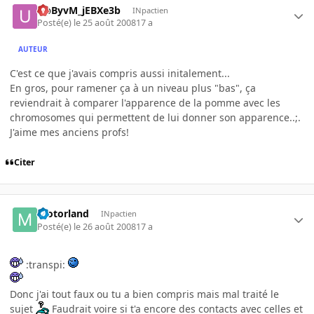
UpByvM_jEBXe3b
INpactien
Posté(e)
le 25 août 2008
17 a
AUTEUR
C'est ce que j'avais compris aussi initalement...
En gros, pour ramener ça à un niveau plus "bas", ça
reviendrait à comparer l'apparence de la pomme avec les
chromosomes qui permettent de lui donner son apparence..;.
J'aime mes anciens profs!
Citer
motorland
INpactien
Posté(e)
le 26 août 2008
17 a
:transpi:
Donc j'ai tout faux ou tu a bien compris mais mal traité le
sujet
Faudrait voire si t'a encore des contacts avec celles et