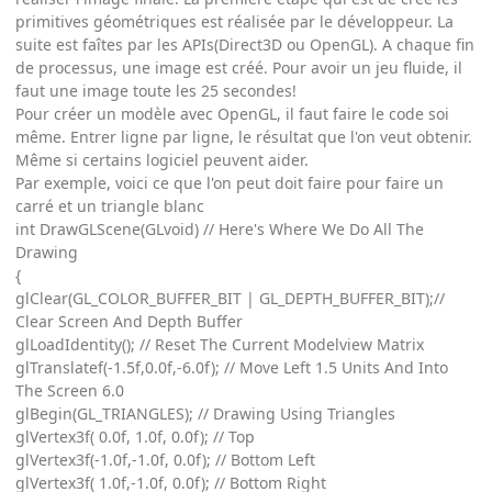
primitives géométriques est réalisée par le développeur. La
suite est faîtes par les APIs(Direct3D ou OpenGL). A chaque fin
de processus, une image est créé. Pour avoir un jeu fluide, il
faut une image toute les 25 secondes!
Pour créer un modèle avec OpenGL, il faut faire le code soi
même. Entrer ligne par ligne, le résultat que l'on veut obtenir.
Même si certains logiciel peuvent aider.
Par exemple, voici ce que l'on peut doit faire pour faire un
carré et un triangle blanc
int DrawGLScene(GLvoid) // Here's Where We Do All The
Drawing
{
glClear(GL_COLOR_BUFFER_BIT | GL_DEPTH_BUFFER_BIT);//
Clear Screen And Depth Buffer
glLoadIdentity(); // Reset The Current Modelview Matrix
glTranslatef(-1.5f,0.0f,-6.0f); // Move Left 1.5 Units And Into
The Screen 6.0
glBegin(GL_TRIANGLES); // Drawing Using Triangles
glVertex3f( 0.0f, 1.0f, 0.0f); // Top
glVertex3f(-1.0f,-1.0f, 0.0f); // Bottom Left
glVertex3f( 1.0f,-1.0f, 0.0f); // Bottom Right