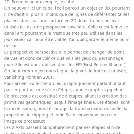
2D. Prenons pour exemple, le cube.
On peut voir ici un cube, l'oeil percoit un objet en 3D, pourtant
il ne s'agit ni plus ni moins que de lignes de différentes tailles
placées dans sur une surface en 2D donc. La perspective
utilisée ici, est une perspective cavalière. Celle ci est fameuse
dans l'art, pourtant elle n'est que très peu utilisée dans les
jeux vidéo, car pour être viable, l'on doit garder le même point
de vue.
La perspective perspective elle permet de changer de point
de vue, et donc de voir ce que vois les yeux du personnage
joué. Elle est donc utilisée dans les FPS(First Person Shooter).
On peut citer un jeu dans lequel la point de fuite est utilisée,
Vanishing Point en 2001.
Pour arriver au terme du jeu, graphiquement parlant, il faut
passer par tout une série d'étape, appelé graphics pipeline.
Ce processus est constitué de 6 étapes, allant la création des
primitives geomtriques jusqu'à l'image finale. Les étapes, sont
la modélisation, puis l'éclairage, la transformation visuelle, la
projection, le clipping et enfin Scan conversion. Voici en
image ce processus:
Les 2 APIs passent obligatoirement par ces étapes afin de
réaliser l'image finale. La première étape qui est de créé les