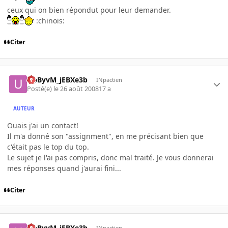
ceux qui on bien répondut pour leur demander.
:chinois:
Citer
UpByvM_jEBXe3b
INpactien
Posté(e)
le 26 août 2008
17 a
AUTEUR
Ouais j'ai un contact!
Il m'a donné son "assignment", en me précisant bien que
c'était pas le top du top.
Le sujet je l'ai pas compris, donc mal traité. Je vous donnerai
mes réponses quand j'aurai fini...
Citer
UpByvM_jEBXe3b
INpactien