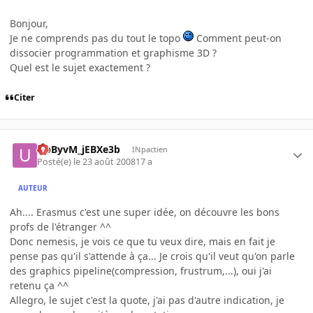
Bonjour,
Je ne comprends pas du tout le topo
Comment peut-on
dissocier programmation et graphisme 3D ?
Quel est le sujet exactement ?
Citer
UpByvM_jEBXe3b
INpactien
Posté(e)
le 23 août 2008
17 a
AUTEUR
Ah.... Erasmus c'est une super idée, on découvre les bons
profs de l'étranger ^^
Donc nemesis, je vois ce que tu veux dire, mais en fait je
pense pas qu'il s'attende à ça... Je crois qu'il veut qu'on parle
des graphics pipeline(compression, frustrum,...), oui j'ai
retenu ça ^^
Allegro, le sujet c'est la quote, j'ai pas d'autre indication, je