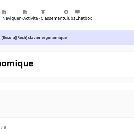
Naviguer
Activité
Classement
Clubs
Chatbox
[Résolu][Rech] clavier ergonomique
onomique
17 a