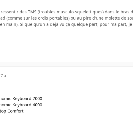
sentir des TMS (troubles musculo-squelettiques) dans le bras droit
ad (comme sur les ordis portables) ou au pire d'une molette de sour
en main). Si quelqu'un a déjà vu ça quelque part, pour ma part, je 
17 a
onomic Keyboard 7000
onomic Keyboard 4000
ktop Comfort