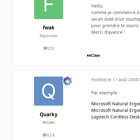
Hello,
comme je commence à res
serait doté d'un touchp
pour prendre la souris 
fwak
Merci d'avance !
INpactien
225
messages
Citer
Posté(e)
le 17 août 2008
Par exemple :
Microsoft Natural Erg
Microsoft Natural Erg
Quarky
Logitech Cordless Des
Ancien
9,2 k
messages