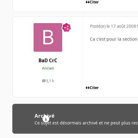
Citer
Posté(e)
le 17 août 2008
Ca c'est pour la section
BaD CrC
Ancien
3,1 k
messages
Citer
Archivé
Ce sujet est désormais archivé et ne peut plus re