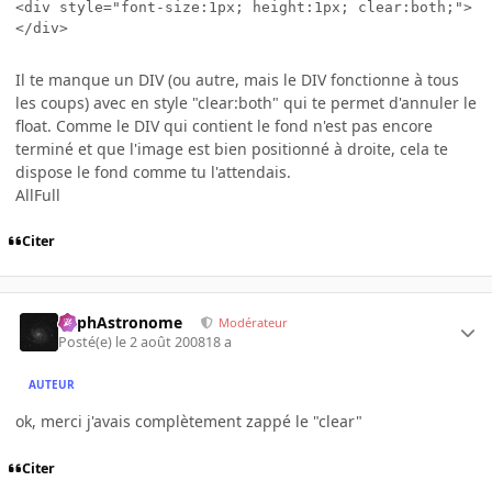
<div style="font-size:1px; height:1px; clear:both;"> </
</div>
Il te manque un DIV (ou autre, mais le DIV fonctionne à tous
les coups) avec en style "clear:both" qui te permet d'annuler le
float. Comme le DIV qui contient le fond n'est pas encore
terminé et que l'image est bien positionné à droite, cela te
dispose le fond comme tu l'attendais.
AllFull
Citer
RaphAstronome
Modérateur
Posté(e)
le 2 août 2008
18 a
AUTEUR
ok, merci j'avais complètement zappé le "clear"
Citer