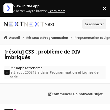
Aller au contenu
View in the app
×
Di
A better way to browse.
Learn more
.
Next
Se connecter
Accueil
Réseaux et Programmation
Programmation et Lign
[résolu] CSS : problème de DIV
imbriqués
Par
RaphAstronome
le 2 août 2008
18 a
dans
Programmation et Lignes de
code
Commencer un nouveau sujet