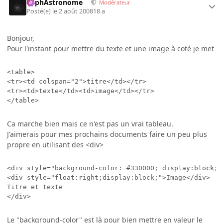
RaphAstronome
Modérateur
Posté(e)
le 2 août 2008
18 a
Bonjour,
Pour l'instant pour mettre du texte et une image à coté je met
<table>

<tr><td colspan="2">titre</td></tr>

<tr><td>texte</td><td>image</td></tr>

</table>
Ca marche bien mais ce n'est pas un vrai tableau.
J'aimerais pour mes prochains documents faire un peu plus
propre en utilisant des <div>
<div style="background-color: #330000; display:block;">
<div style="float:right;display:block;">Image</div>

Titre et texte

</div>
Le "background-color" est là pour bien mettre en valeur le