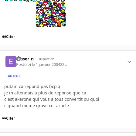
Citer
eraser_n
INpactien
Posté(e)
le 1 janvier 2004
22 a
AUTEUR
putain ca repond pas bcp :(
je m attendais a plus de reponse que ca
c est akerone qui vous a tous convertit ou quoi
c quand meme grave cet article
Citer