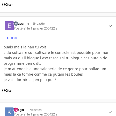
Citer
eraser_n
INpactien
Posté(e)
le 1 janvier 2004
22 a
AUTEUR
ouais mais la nan tu voit
c du software sur software le controle est possible pour moi
mais vu qu il bloque l axx reseau si tu bloque ces putain de
programme ben c dtc
je m attendais a une saloperie de ce genre pour palladium
mais la ca tombe comme ca putain les boules
je vais dormir la j en peu pu :/
Citer
klogo
INpactien
Posté(e)
le 1 janvier 2004
22 a