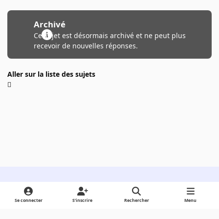
Archivé
Ce sujet est désormais archivé et ne peut plus
recevoir de nouvelles réponses.
Aller sur la liste des sujets
Light Mode
Dark Mode
System Preference
Se connecter
S’inscrire
Rechercher
Menu
Langue
Cookies