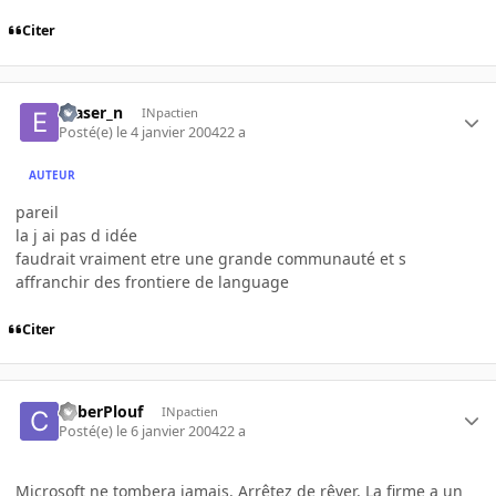
Citer
eraser_n
INpactien
Posté(e)
le 4 janvier 2004
22 a
AUTEUR
pareil
la j ai pas d idée
faudrait vraiment etre une grande communauté et s
affranchir des frontiere de language
Citer
CyberPlouf
INpactien
Posté(e)
le 6 janvier 2004
22 a
Microsoft ne tombera jamais. Arrêtez de rêver. La firme a un