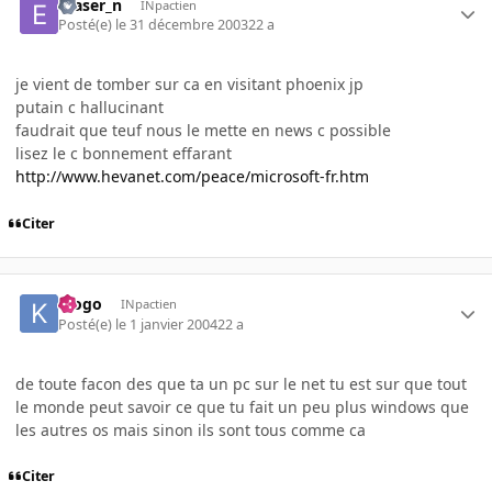
eraser_n
INpactien
Posté(e)
le 31 décembre 2003
22 a
je vient de tomber sur ca en visitant phoenix jp
putain c hallucinant
faudrait que teuf nous le mette en news c possible
lisez le c bonnement effarant
http://www.hevanet.com/peace/microsoft-fr.htm
Citer
klogo
INpactien
Posté(e)
le 1 janvier 2004
22 a
de toute facon des que ta un pc sur le net tu est sur que tout
le monde peut savoir ce que tu fait un peu plus windows que
les autres os mais sinon ils sont tous comme ca
Citer