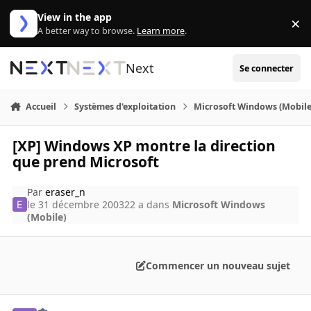
Aller au contenu
View in the app
×
Di
A better way to browse.
Learn more
.
Next
Se connecter
Accueil
Systèmes d'exploitation
Microsoft Windows (Mobile
[XP] Windows XP montre la direction
que prend Microsoft
Par
eraser_n
le 31 décembre 2003
22 a
dans
Microsoft Windows
(Mobile)
Commencer un nouveau sujet