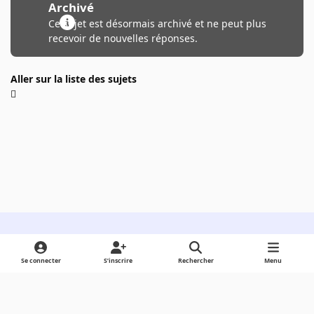
Archivé
Ce sujet est désormais archivé et ne peut plus
recevoir de nouvelles réponses.
Aller sur la liste des sujets
Light Mode
Dark Mode
System Preference
Se connecter
S’inscrire
Rechercher
Menu
Langue
Cookies
Powered by
Invision Community