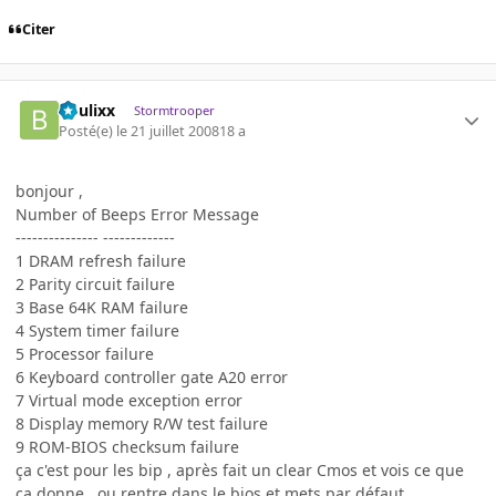
Citer
boulixx
Stormtrooper
Posté(e)
le 21 juillet 2008
18 a
bonjour ,
Number of Beeps Error Message
--------------- -------------
1 DRAM refresh failure
2 Parity circuit failure
3 Base 64K RAM failure
4 System timer failure
5 Processor failure
6 Keyboard controller gate A20 error
7 Virtual mode exception error
8 Display memory R/W test failure
9 ROM-BIOS checksum failure
ça c'est pour les bip , après fait un clear Cmos et vois ce que
ça donne , ou rentre dans le bios et mets par défaut.