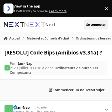
Aller au contenu
View in the app
×
Di
A better way to browse.
Learn more
.
Next
Se connecter
Accueil
Matériel et Conseils d'achat
Ordinateurs de bureau
[RESOLU] Code Bips (Amibios v3.31a) ?
Par
_Iam-Nap_
le 20 juillet 2008
18 a
dans
Ordinateurs de bureau et
Composants
Commencer un nouveau sujet
_Iam-Nap_
INpactien
Posté(e)
le 20 juillet 2008
18 a