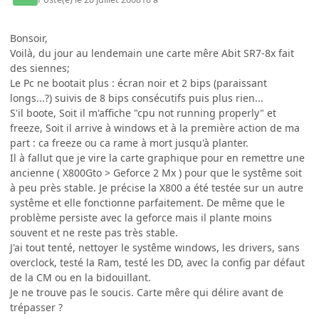
Bonsoir,
Voilà, du jour au lendemain une carte mêre Abit SR7-8x fait
des siennes;
Le Pc ne bootait plus : écran noir et 2 bips (paraissant
longs...?) suivis de 8 bips consécutifs puis plus rien...
S'il boote, Soit il m'affiche "cpu not running properly" et
freeze, Soit il arrive à windows et à la première action de ma
part : ca freeze ou ca rame à mort jusqu'à planter.
Il à fallut que je vire la carte graphique pour en remettre une
ancienne ( X800Gto > Geforce 2 Mx ) pour que le systême soit
à peu près stable. Je précise la X800 a été testée sur un autre
systême et elle fonctionne parfaitement. De même que le
problème persiste avec la geforce mais il plante moins
souvent et ne reste pas très stable.
J'ai tout tenté, nettoyer le systême windows, les drivers, sans
overclock, testé la Ram, testé les DD, avec la config par défaut
de la CM ou en la bidouillant.
Je ne trouve pas le soucis. Carte mêre qui délire avant de
trépasser ?