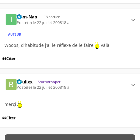
_Iam-Nap_
INpactien
Posté(e)
le 22 juillet 2008
18 a
AUTEUR
Woops, d'habitude j'ai le réflexe de le faire
Vàlà.
Citer
boulixx
Stormtrooper
Posté(e)
le 22 juillet 2008
18 a
merçi
Citer