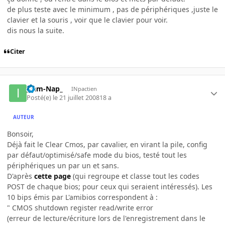
de plus teste avec le minimum , pas de périphériques ,juste le
clavier et la souris , voir que le clavier pour voir.
dis nous la suite.
Citer
_Iam-Nap_
INpactien
Posté(e)
le 21 juillet 2008
18 a
AUTEUR
Bonsoir,
Déjà fait le Clear Cmos, par cavalier, en virant la pile, config
par défaut/optimisé/safe mode du bios, testé tout les
périphériques un par un et sans.
D'après
cette page
(qui regroupe et classe tout les codes
POST de chaque bios; pour ceux qui seraient intéressés). Les
10 bips émis par L'amibios correspondent à :
" CMOS shutdown register read/write error
(erreur de lecture/écriture lors de l'enregistrement dans le