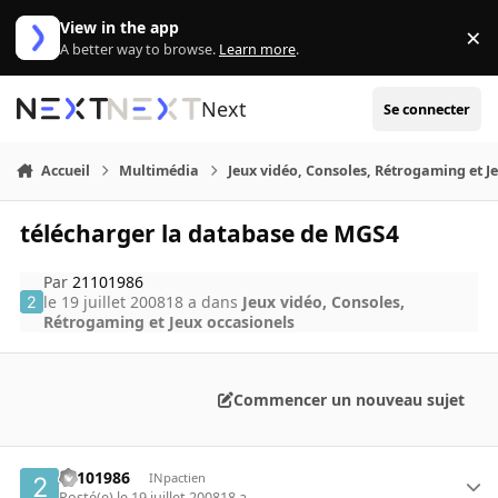
Aller au contenu
View in the app
×
Di
A better way to browse.
Learn more
.
Next
Se connecter
Accueil
Multimédia
Jeux vidéo, Consoles, Rétrogaming et J
télécharger la database de MGS4
Par
21101986
le 19 juillet 2008
18 a
dans
Jeux vidéo, Consoles,
Rétrogaming et Jeux occasionels
Commencer un nouveau sujet
21101986
INpactien
Posté(e)
le 19 juillet 2008
18 a