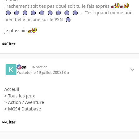
Frachement soit t'es pas doué soit tu le fais exprès
...C'est quand même une
bien belle nicone sur le PSN
je plussoie
Citer
kasa
INpactien
Posté(e)
le 19 juillet 2008
18 a
Acceuil
> Tous les jeux
> Action / Aventure
> MGS4 Database
Citer