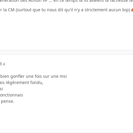
énération des Athlon XP ... en ce temps là ils avaient la facheuse
ur la CM (surtout que tu nous dit qu'il n'y a strictement aucun bip)
8 a
t bien gonfler une fois sur une msi
vais légèrement fondu,
si
fonctionnais
e pense.