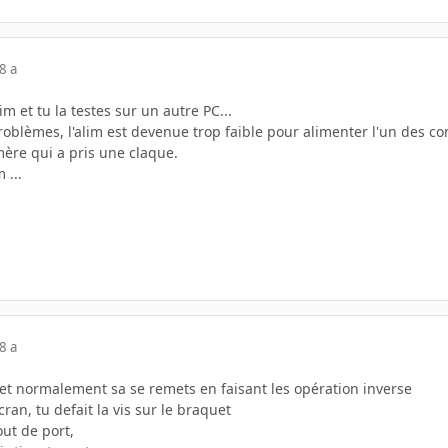
8 a
m et tu la testes sur un autre PC...
roblèmes, l'alim est devenue trop faible pour alimenter l'un des c
 mère qui a pris une claque.
 ...
8 a
 et normalement sa se remets en faisant les opération inverse
ran, tu defait la vis sur le braquet
out de port,