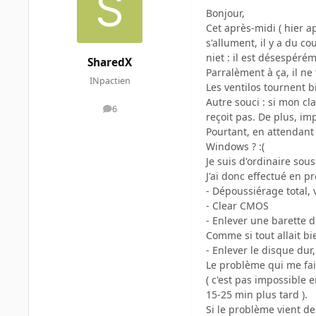
Bonjour,
Cet après-midi ( hier ap
s'allument, il y a du co
niet : il est désespérém
SharedX
Parralèment à ça, il ne 
INpactien
Les ventilos tournent bi
Autre souci : si mon cla
6
messages
reçoit pas. De plus, im
Pourtant, en attendant
Windows ? :(
Je suis d'ordinaire so
J'ai donc effectué en 
- Dépoussiérage total, 
- Clear CMOS
- Enlever une barette 
Comme si tout allait bi
- Enlever le disque dur,
Le problème qui me fait
( c'est pas impossible 
15-25 min plus tard ).
Si le problème vient de