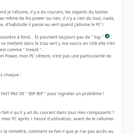
d je l'allume, il y a du courant, les voyants du boitier
 Pas même de No power ou rien, il n'y a rien du tout, nada,
ge, d'habitude il passe au vert quand j'allume le PC !
poussière à fond... Et pourtant toujours pas de " bip "
.
i se mettent dans le trou vert ), ma souris en USB elle n'en
 est comme " freezé ".
 Power, mon PC s'éteint, n'est pas une particularité de
ès chaque :
 FAIT PAS DE " BIP BIP " pour signaler un problème !
 fait-il qu'il y ait du courant dans tous mes composants ?
t mon PC après 1 heure d'utilisation, avant de le rallumer
r la remettre, comment se fait-il que je n'ai pas accès au