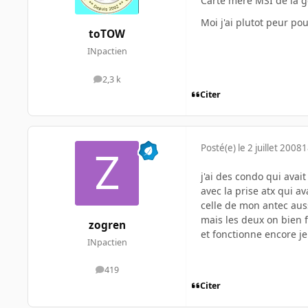
Carte mère MSI de la g
Moi j'ai plutot peur po
toTOW
INpactien
2,3 k
messages
Citer
Posté(e)
le 2 juillet 2008
1
j'ai des condo qui avai
avec la prise atx qui a
celle de mon antec aus
mais les deux on bien 
zogren
et fonctionne encore j
INpactien
419
messages
Citer