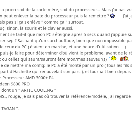
à priori soit de la carte mère, soit du processeur... Mais j'ai pas v
 on peut enlever la pate du processeur puis la remettre ?
J'ai 
sais pas si ça s'enlève " comme ça " surtout.
i sinon, la souris et le clavier aussi.
ent se fait-il que mon PC s'éteigne après 5 secs quand j'appuie su
er svp ? Sachant qu'un surchauffage, bien que non impossible par l
de ceux du PC ) étaient en marche, et une heure d'utilisation... :)
uis-je faire pour déterminer d'où vient le problème, avant de le ré
ux ou celles qui saura/sauront être mon/mes sauveur(s)
ié de mettre ma config: le PC a été monté par un pro ( tous les fils 
a part d'Hachette qui renouvelait son parc ), et tournait bien depui
s : Processeur AMD 3000+ P4
adeon 9800 PRO
rs, dont un " ARTIC COOLING "
SI, rouge, je sais pas où trouver la référence/modèle, j'ai regardé
" TAGAN ".