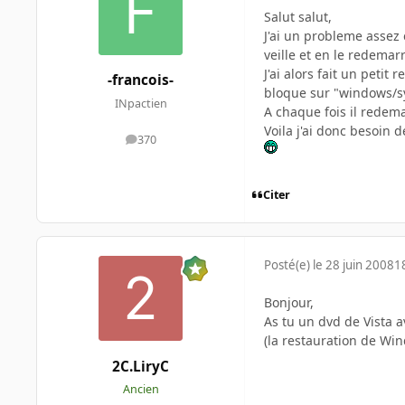
Salut salut,
J'ai un probleme assez 
veille et en le redemar
J'ai alors fait un peti
-francois-
bloque sur "windows/sy
INpactien
A chaque fois il redema
Voila j'ai donc besoin d
370
messages
Citer
Posté(e)
le 28 juin 2008
1
Bonjour,
As tu un dvd de Vista a
(la restauration de Win
2C.LiryC
Ancien