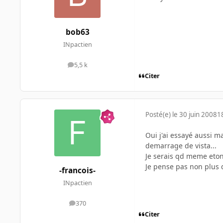
bob63
INpactien
5,5 k
messages
Citer
Posté(e)
le 30 juin 2008
1
Oui j'ai essayé aussi m
demarrage de vista...
Je serais qd meme etonn
Je pense pas non plus q
-francois-
INpactien
370
messages
Citer