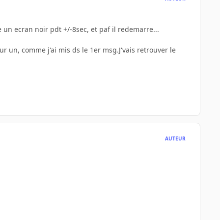
 un ecran noir pdt +/-8sec, et paf il redemarre...
ur un, comme j'ai mis ds le 1er msg.J'vais retrouver le
AUTEUR