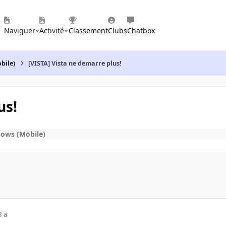
Naviguer
Activité
Classement
Clubs
Chatbox
bile)
[VISTA] Vista ne demarre plus!
us!
ows (Mobile)
8 a