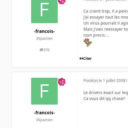
Ca craint trop, il a pei
J'ai essayer tout les m
Un virus pourrait il agi
Mais j'vais reessayer t
-francois-
nom precis...
INpactien
370
messages
Citer
Posté(e)
le 1 juillet 2008
1
Le drivers exact sur le
Ca vous dit qq chose?
-francois-
INpactien