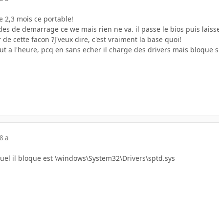
ne 2,3 mois ce portable!
odes de demarrage ce we mais rien ne va. il passe le bios puis laisse
r de cette facon ?J'veux dire, c'est vraiment la base quoi!
out a l'heure, pcq en sans echer il charge des drivers mais bloque s
8 a
quel il bloque est \windows\System32\Drivers\sptd.sys