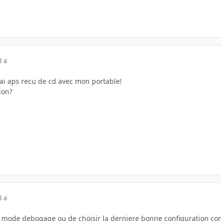
8 a
i aps recu de cd avec mon portable!
tion?
8 a
 mode debogage ou de choisir la derniere bonne configuration co