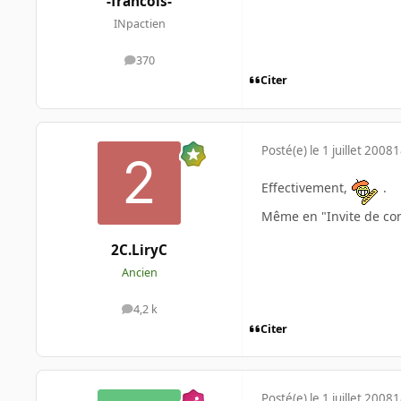
-francois-
INpactien
370
messages
Citer
Posté(e)
le 1 juillet 2008
1
Effectivement,
.
Même en "Invite de co
2C.LiryC
Ancien
4,2 k
messages
Citer
Posté(e)
le 1 juillet 2008
1