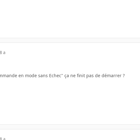
8 a
mmande en mode sans Echec" ça ne finit pas de démarrer ?
8 a