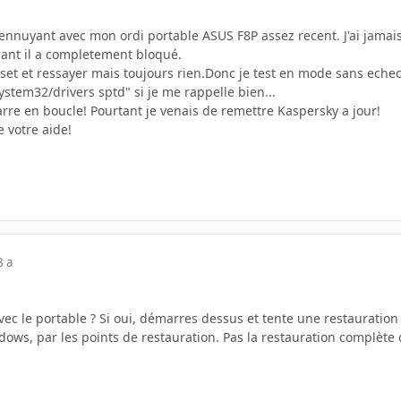
ennuyant avec mon ordi portable ASUS F8P assez recent. J'ai jamais 
rant il a completement bloqué.
t reset et ressayer mais toujours rien.Donc je test en mode sans eche
stem32/drivers sptd" si je me rappelle bien...
rre en boucle! Pourtant je venais de remettre Kaspersky a jour!
e votre aide!
8 a
vec le portable ? Si oui, démarres dessus et tente une restauratio
dows, par les points de restauration. Pas la restauration complète