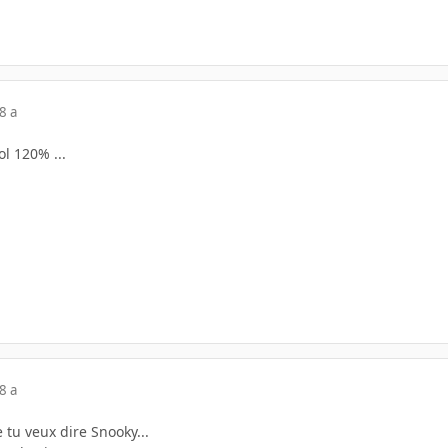
8 a
l 120% ...
8 a
tu veux dire Snooky...