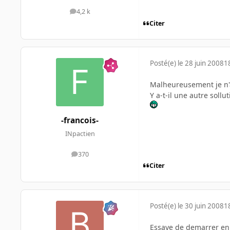
4,2 k
messages
Citer
Posté(e)
le 28 juin 2008
1
Malheureusement je n'a
Y a-t-il une autre sollu
-francois-
INpactien
370
messages
Citer
Posté(e)
le 30 juin 2008
1
Essaye de demarrer en