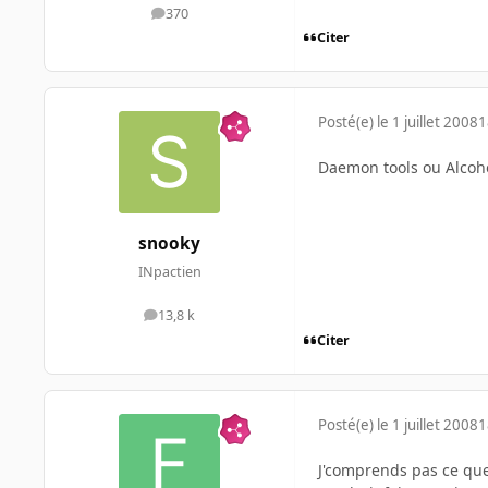
370
messages
Citer
Posté(e)
le 1 juillet 2008
1
Daemon tools ou Alcoho
snooky
INpactien
13,8 k
messages
Citer
Posté(e)
le 1 juillet 2008
1
J'comprends pas ce que 