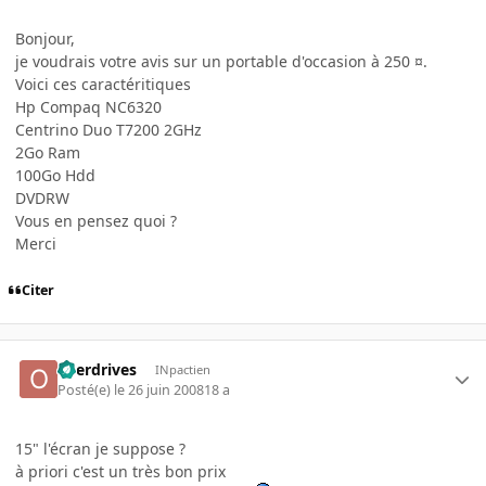
Bonjour,
je voudrais votre avis sur un portable d'occasion à 250 ¤.
Voici ces caractéritiques
Hp Compaq NC6320
Centrino Duo T7200 2GHz
2Go Ram
100Go Hdd
DVDRW
Vous en pensez quoi ?
Merci
Citer
overdrives
INpactien
Posté(e)
le 26 juin 2008
18 a
15" l'écran je suppose ?
à priori c'est un très bon prix