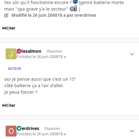
t'es sûr qu'il fonctionne encore ?
(genre batterie morte
mais "spa grave y'a le secteur"
)
Modifié
le 26 juin 2008
18 a
par overdrives
Citer
jadesalmon
INpactien
Posté(e)
le 26 juin 2008
18 a
AUTEUR
oui je pense aussi que c'est un 15"
côté batterie ça a l'air d'aller.
Je peux foncer ?
Citer
overdrives
INpactien
Posté(e)
le 26 juin 2008
18 a