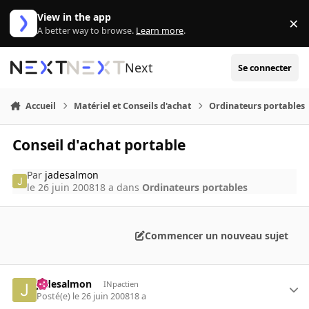
Aller au contenu
View in the app
×
Di
A better way to browse.
Learn more
.
Next
Se connecter
Accueil
Matériel et Conseils d'achat
Ordinateurs portables
Conseil d'achat portable
Par
jadesalmon
le 26 juin 2008
18 a
dans
Ordinateurs portables
Commencer un nouveau sujet
jadesalmon
INpactien
Posté(e)
le 26 juin 2008
18 a