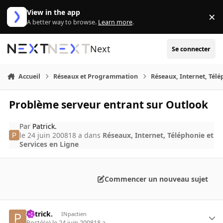
Aller au contenu
View in the app
×
Di
A better way to browse.
Learn more
.
Next
Se connecter
Accueil
Réseaux et Programmation
Réseaux, Internet, Télé
Problème serveur entrant sur Outlook
Par
Patrick.
le 24 juin 2008
18 a
dans
Réseaux, Internet, Téléphonie et
Services en Ligne
Commencer un nouveau sujet
Patrick.
INpactien
Posté(e)
le 24 juin 2008
18 a