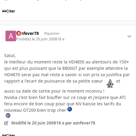
Citer
aznfever78
INpactien
Posté(e)
le 20 juin 2008
18 a
Salut,
le meilleur du moment reste la HD4850 au alentours de 150¤
qui est plus puissant que la 8800GT par exemple attendre la
HD4870 serai pas mal reste a savoir si son prix sa justifira par
rapport a l'ecart de puissance de sa petite soeur
et
aussi sa date de sortie pour le moment inconnu !
Nvidia c'est bien fait bouffer sur ce coup et j'espere que ATI
fera encore de bon coup pour que NV baisse les tarifs du
nouveau GT200 bien trop cher
Modifié
le 20 juin 2008
18 a
par aznfever78
Citer