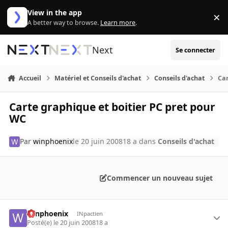
Aller au contenu
View in the app
×
Di
A better way to browse.
Learn more
.
Next
Se connecter
Accueil
Matériel et Conseils d'achat
Conseils d'achat
Car
Carte graphique et boitier PC pret pour
WC
Par
winphoenix
le 20 juin 2008
18 a
dans
Conseils d'achat
Commencer un nouveau sujet
winphoenix
INpactien
Posté(e)
le 20 juin 2008
18 a