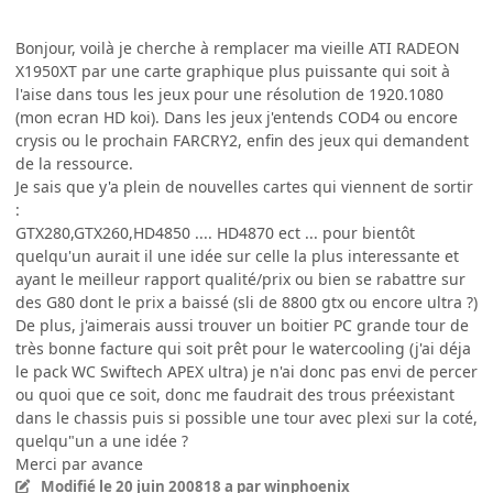
Bonjour, voilà je cherche à remplacer ma vieille ATI RADEON
X1950XT par une carte graphique plus puissante qui soit à
l'aise dans tous les jeux pour une résolution de 1920.1080
(mon ecran HD koi). Dans les jeux j'entends COD4 ou encore
crysis ou le prochain FARCRY2, enfin des jeux qui demandent
de la ressource.
Je sais que y'a plein de nouvelles cartes qui viennent de sortir
:
GTX280,GTX260,HD4850 .... HD4870 ect ... pour bientôt
quelqu'un aurait il une idée sur celle la plus interessante et
ayant le meilleur rapport qualité/prix ou bien se rabattre sur
des G80 dont le prix a baissé (sli de 8800 gtx ou encore ultra ?)
De plus, j'aimerais aussi trouver un boitier PC grande tour de
très bonne facture qui soit prêt pour le watercooling (j'ai déja
le pack WC Swiftech APEX ultra) je n'ai donc pas envi de percer
ou quoi que ce soit, donc me faudrait des trous préexistant
dans le chassis puis si possible une tour avec plexi sur la coté,
quelqu"un a une idée ?
Merci par avance
Modifié
le 20 juin 2008
18 a
par winphoenix