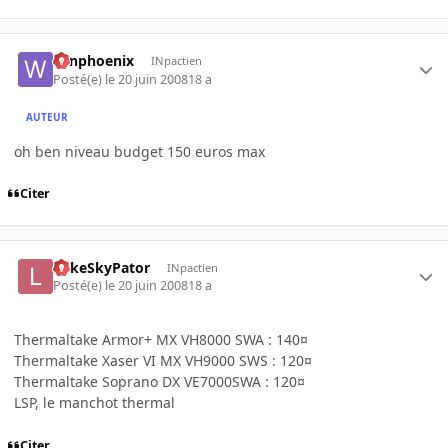
winphoenix
INpactien
Posté(e)
le 20 juin 2008
18 a
AUTEUR
oh ben niveau budget 150 euros max
Citer
LukeSkyPator
INpactien
Posté(e)
le 20 juin 2008
18 a
Thermaltake Armor+ MX VH8000 SWA : 140¤
Thermaltake Xaser VI MX VH9000 SWS : 120¤
Thermaltake Soprano DX VE7000SWA : 120¤
LSP, le manchot thermal
Citer