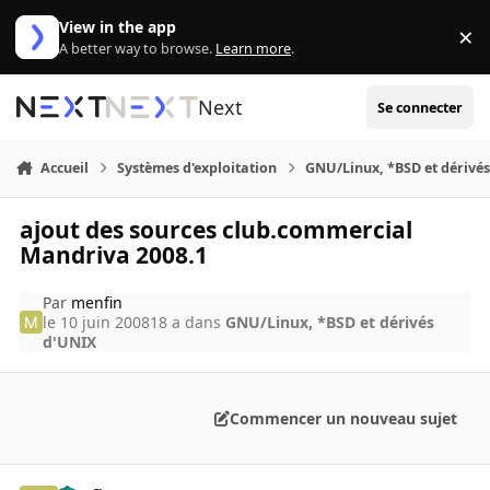
Aller au contenu
View in the app
×
Di
A better way to browse.
Learn more
.
Next
Se connecter
Accueil
Systèmes d'exploitation
GNU/Linux, *BSD et dérivé
ajout des sources club.commercial
Mandriva 2008.1
Par
menfin
le 10 juin 2008
18 a
dans
GNU/Linux, *BSD et dérivés
d'UNIX
Commencer un nouveau sujet