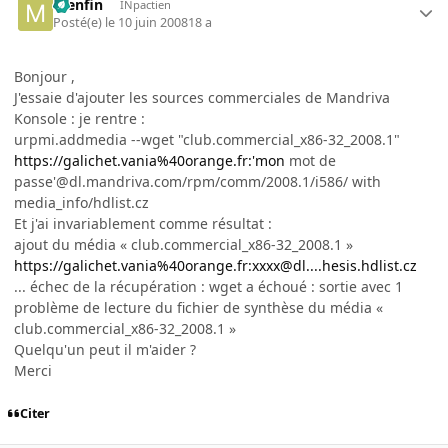
menfin
INpactien
Posté(e)
le 10 juin 2008
18 a
Bonjour ,
J'essaie d'ajouter les sources commerciales de Mandriva
Konsole : je rentre :
urpmi.addmedia --wget "club.commercial_x86-32_2008.1"
https://galichet.vania%40orange.fr:'mon
mot de
passe'@dl.mandriva.com/rpm/comm/2008.1/i586/ with
media_info/hdlist.cz
Et j'ai invariablement comme résultat :
ajout du média « club.commercial_x86-32_2008.1 »
https://galichet.vania%40orange.fr:xxxx@dl....hesis.hdlist.cz
... échec de la récupération : wget a échoué : sortie avec 1
problème de lecture du fichier de synthèse du média «
club.commercial_x86-32_2008.1 »
Quelqu'un peut il m'aider ?
Merci
Citer