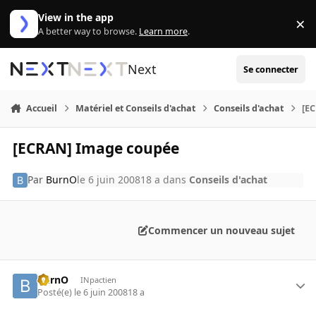
Aller au contenu
View in the app
×
Di
A better way to browse.
Learn more
.
Next
Se connecter
Accueil
Matériel et Conseils d'achat
Conseils d'achat
[E
[ECRAN] Image coupée
Par
BurnO
le 6 juin 2008
18 a
dans
Conseils d'achat
Commencer un nouveau sujet
BurnO
INpactien
Posté(e)
le 6 juin 2008
18 a