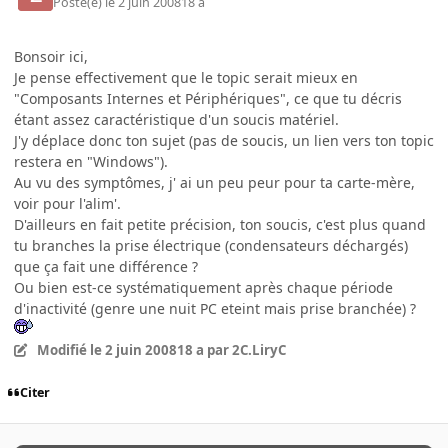
Posté(e)
le 2 juin 2008
18 a
Bonsoir ici,
Je pense effectivement que le topic serait mieux en
"Composants Internes et Périphériques", ce que tu décris
étant assez caractéristique d'un soucis matériel.
J'y déplace donc ton sujet (pas de soucis, un lien vers ton topic
restera en "Windows").
Au vu des symptômes, j' ai un peu peur pour ta carte-mère,
voir pour l'alim'.
D'ailleurs en fait petite précision, ton soucis, c'est plus quand
tu branches la prise électrique (condensateurs déchargés)
que ça fait une différence ?
Ou bien est-ce systématiquement après chaque période
d'inactivité (genre une nuit PC eteint mais prise branchée) ?
Modifié
le 2 juin 2008
18 a
par 2C.LiryC
Citer