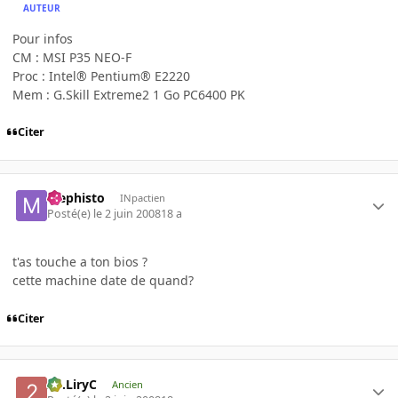
AUTEUR
Pour infos
CM : MSI P35 NEO-F
Proc : Intel® Pentium® E2220
Mem : G.Skill Extreme2 1 Go PC6400 PK
Citer
Mephisto
INpactien
Posté(e)
le 2 juin 2008
18 a
t'as touche a ton bios ?
cette machine date de quand?
Citer
2C.LiryC
Ancien