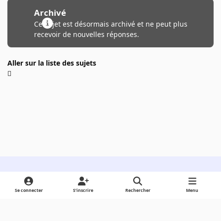
Archivé
Ce sujet est désormais archivé et ne peut plus
recevoir de nouvelles réponses.
Aller sur la liste des sujets
Light Mode
Dark Mode
System Preference
Se connecter
S’inscrire
Rechercher
Menu
Langue
Cookies
Powered by
Invision Community