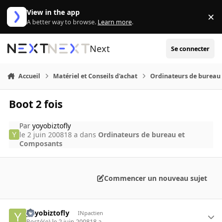
Aller au contenu
View in the app
×
Di
A better way to browse.
Learn more
.
Next
Se connecter
Accueil
Matériel et Conseils d'achat
Ordinateurs de bureau
Boot 2 fois
Par
yoyobiztofly
le 2 juin 2008
18 a
dans
Ordinateurs de bureau et
Composants
Commencer un nouveau sujet
yoyobiztofly
INpactien
Posté(e)
le 2 juin 2008
18 a