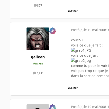
827
messages
Citer
Posté(e)
le 19 mai 2008
1
coucou
voila ce que je fait :
voila ce que j'ai :
gallean
Ancien
comme tu peux le voir i
vois pas trop ce que je 
7,4 k
messages
dans la section compos
Citer
Posté(e)
le 19 mai 2008
1