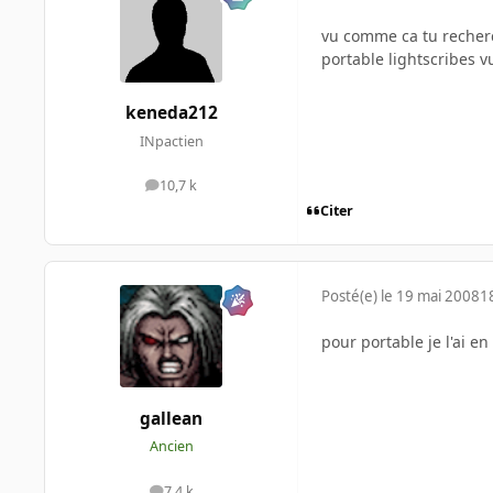
vu comme ca tu recherc
portable lightscribes v
keneda212
INpactien
10,7 k
messages
Citer
Posté(e)
le 19 mai 2008
1
pour portable je l'ai en
gallean
Ancien
7,4 k