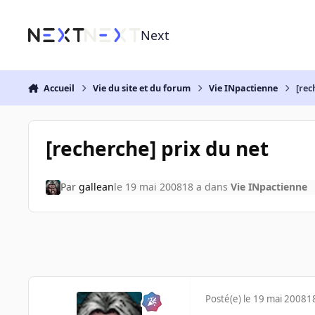
Aller au contenu
Next
Accueil
Vie du site et du forum
Vie INpactienne
[rec
[recherche] prix du net
Par
gallean
le 19 mai 2008
18 a
dans
Vie INpactienne
Posté(e)
le 19 mai 2008
1