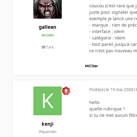
coucou (c'est rare que 
juste pour signaler que
exemple je lance une r
- marque : rien de préc
gallean
- interface : idem
Ancien
- catégorie : idem
- tout pareil jusqu'a c
7,4 k
messages
ce n'est pas nouveau mai
Citer
Posté(e)
le 19 mai 2008
1
hello
quelle rubrique ?
si tu ne met aucun filt
kenji
INpactien