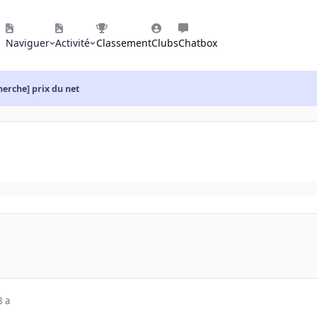
Naviguer
Activité
Classement
Clubs
Chatbox
herche] prix du net
8 a