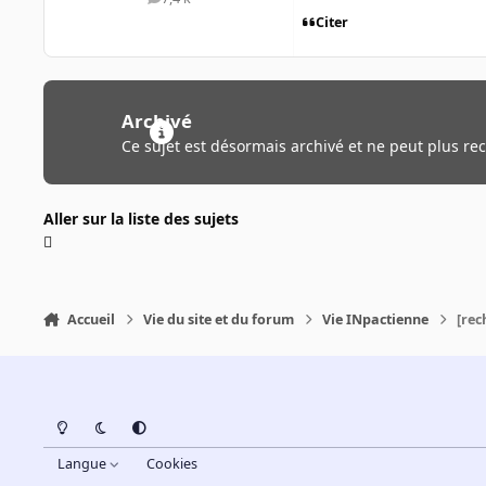
messages
Citer
Archivé
Ce sujet est désormais archivé et ne peut plus re
Aller sur la liste des sujets
Accueil
Vie du site et du forum
Vie INpactienne
[rec
Light Mode
Dark Mode
System Preference
Langue
Cookies