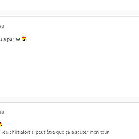
8 a
u a parlée
8 a
Tee-shirt alors !! peut être que ça a sauter mon tour