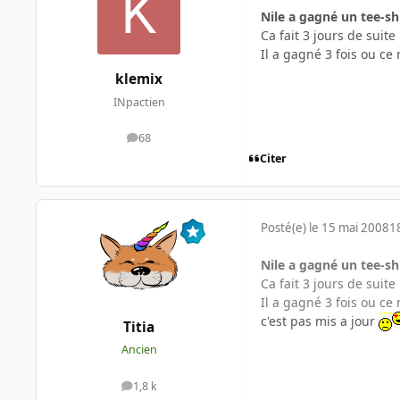
Nile a gagné un tee-sh
Ca fait 3 jours de suite 
Il a gagné 3 fois ou ce 
klemix
INpactien
68
messages
Citer
Posté(e)
le 15 mai 2008
1
Nile a gagné un tee-sh
Ca fait 3 jours de suite 
Il a gagné 3 fois ou ce 
c'est pas mis a jour
Titia
Ancien
1,8 k
messages