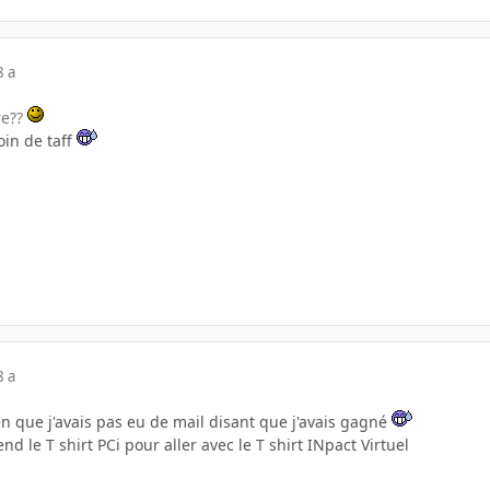
8 a
re??
oin de taff
8 a
n que j'avais pas eu de mail disant que j'avais gagné
nd le T shirt PCi pour aller avec le T shirt INpact Virtuel