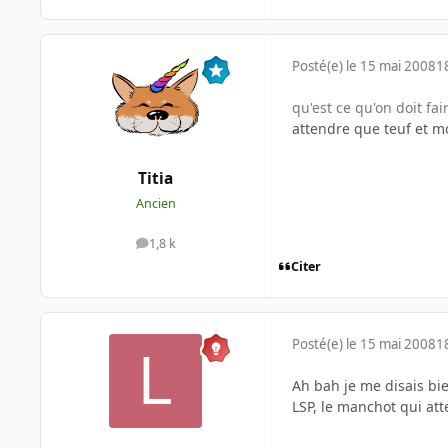
Posté(e)
le 15 mai 2008
1
qu'est ce qu'on doit fai
attendre que teuf et m
Titia
Ancien
1,8 k
messages
Citer
Posté(e)
le 15 mai 2008
1
Ah bah je me disais bie
LSP, le manchot qui atte