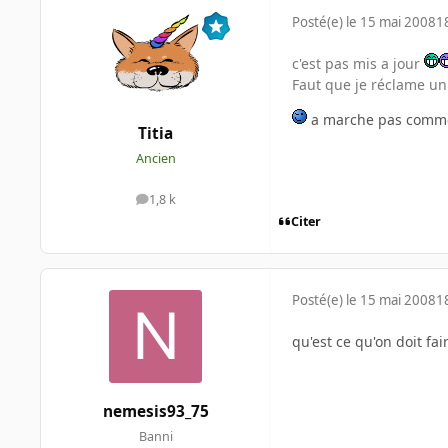
Posté(e)
le 15 mai 2008
1
c'est pas mis a jour
Faut que je réclame un 
a marche pas comm
Titia
Ancien
1,8 k
messages
Citer
Posté(e)
le 15 mai 2008
1
qu'est ce qu'on doit fai
nemesis93_75
Banni