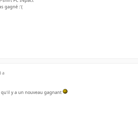
-shirt PC INpact
pas gagné :'(
8 a
4h qu'il y a un nouveau gagnant