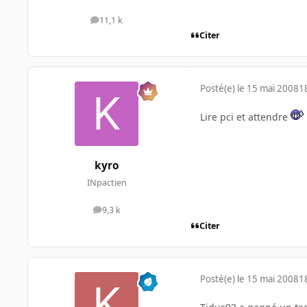
11,1 k
messages
Citer
Posté(e)
le 15 mai 2008
1
Lire pci et attendre
kyro
INpactien
9,3 k
messages
Citer
Posté(e)
le 15 mai 2008
1