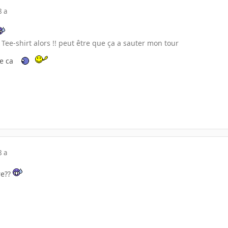
8 a
Tee-shirt alors !! peut être que ça a sauter mon tour
e ca
8 a
re??