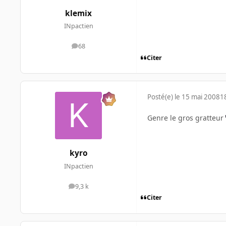
klemix
INpactien
68
messages
Citer
Posté(e)
le 15 mai 2008
1
Genre le gros gratteur
kyro
INpactien
9,3 k
messages
Citer