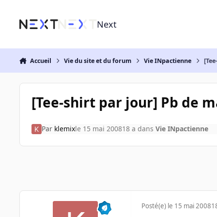
Aller au contenu
Next
Accueil
Vie du site et du forum
Vie INpactienne
[Tee
[Tee-shirt par jour] Pb de m
Par
klemix
le 15 mai 2008
18 a
dans
Vie INpactienne
Posté(e)
le 15 mai 2008
1