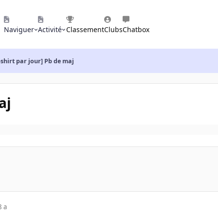
Naviguer
Activité
Classement
Clubs
Chatbox
-shirt par jour] Pb de maj
aj
8 a