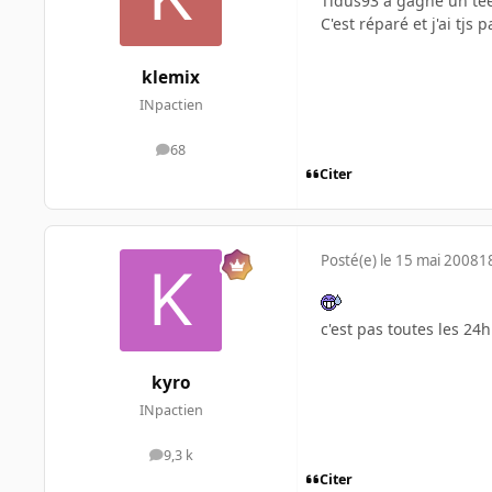
Tidus93 a gagné un tee
C'est réparé et j'ai tjs 
klemix
INpactien
68
messages
Citer
Posté(e)
le 15 mai 2008
1
c'est pas toutes les 2
kyro
INpactien
9,3 k
messages
Citer