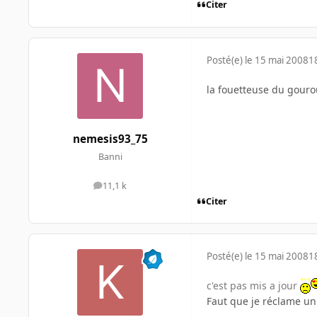
Citer
Posté(e)
le 15 mai 2008
1
la fouetteuse du gouro
nemesis93_75
Banni
11,1 k
messages
Citer
Posté(e)
le 15 mai 2008
1
c'est pas mis a jour
Faut que je réclame un 