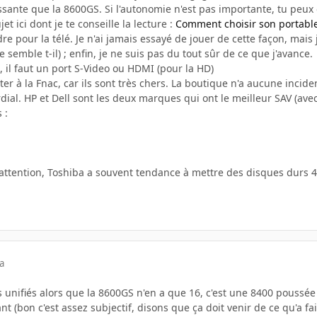
ssante que la 8600GS. Si l'autonomie n'est pas importante, tu peux
t ici dont je te conseille la lecture :
Comment choisir son portabl
re pour la télé. Je n'ai jamais essayé de jouer de cette façon, mais 
 semble t-il) ; enfin, je ne suis pas du tout sûr de ce que j'avance.
 il faut un port S-Video ou HDMI (pour la HD)
ter à la Fnac, car ils sont très chers. La boutique n'a aucune incide
dial. HP et Dell sont les deux marques qui ont le meilleur SAV (av
 :
(attention, Toshiba a souvent tendance à mettre des disques durs 4
a
unifiés alors que la 8600GS n'en a que 16, c'est une 8400 poussée 
nt (bon c'est assez subjectif, disons que ça doit venir de ce qu'a fa