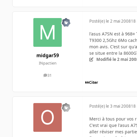
Posté(e)
le 2 mai 2008
18 
l'asus A7SN est à 968¤
T9300 2,5Ghz 6Mo cache 
mon avis. C'est sur qu'
se situe entre la 8600G
midgar59
Modifié
le 2 mai 200
INpactien
31
messages
Citer
Posté(e)
le 3 mai 2008
18 
Merci à tous pour vos r
C'est vrai que l'asus A
aller réviser mes partiel