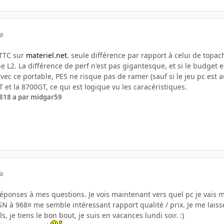
a
 TTC sur
materiel.net
. seule différence par rapport à celui de topac
L2. La différence de perf n'est pas gigantesque, et si le budget est
avec ce portable, PES ne risque pas de ramer (sauf si le jeu pc est 
T et la 8700GT, ce qui est logique vu les caracéristiques.
8
18 a
par midgar59
a
éponses à mes questions. Je vois maintenant vers quel pc je vais m'
7SN à 968¤ me semble intéressant rapport qualité / prix. Je me laiss
s, je tiens le bon bout, je suis en vacances lundi soir. :)