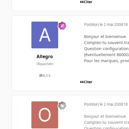
Citer
Posté(e)
le 2 mai 2008
18 
Bonjour et bienvenue.
Comptes-tu souvent tran
Question configuratio
(éventuellement 8600GT
Allegro
Pour les marques, privi
INpactien
8,5 k
messages
Citer
Posté(e)
le 2 mai 2008
18 
Bonjour et bienvenue.
Comptes-tu souvent tran
Question configuratio