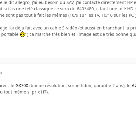
e dit allegro, j'ai eu besoin du SAV, j'ai contacté directement HP e
 si t'as une télé classique ce sera du 640*480, il faut une télé HD
e sont pas tout à fait les mêmes (16/9 sur les TV, 16/10 sur les PC 
re je l'ai déja fait avec un cable S-vidéo (et aussi en branchant la 
u portable
) ca marche très bien et l'image est de très bonne qual
a
rer : le
GX700
(bonne résolution, sortie hdmi, garantie 2 ans), le
A
u tout même si prix HT).