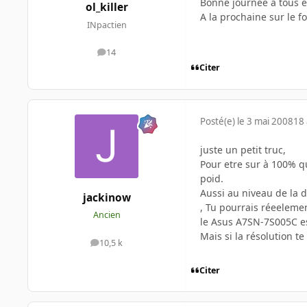
Bonne journée à tous 
ol_killer
A la prochaine sur le 
INpactien
14
messages
Citer
Posté(e)
le 3 mai 2008
18 
juste un petit truc,
Pour etre sur à 100% qu'
poid.
Aussi au niveau de la 
jackinow
, Tu pourrais réeelemen
Ancien
le Asus A7SN-7S005C est
Mais si la résolution te 
10,5 k
messages
Citer