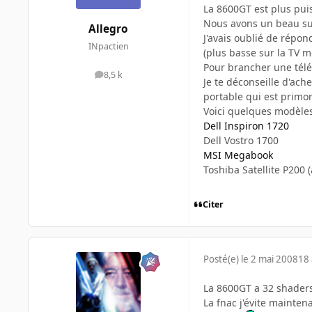
La 8600GT est plus pui
Nous avons un beau suje
Allegro
J'avais oublié de répond
INpactien
(plus basse sur la TV me
Pour brancher une télé,
8,5 k
messages
Je te déconseille d'ache
portable qui est primor
Voici quelques modèles
Dell Inspiron 1720
Dell Vostro 1700
MSI Megabook
Toshiba Satellite P200 
Citer
Posté(e)
le 2 mai 2008
18 
La 8600GT a 32 shaders 
La fnac j'évite maintena