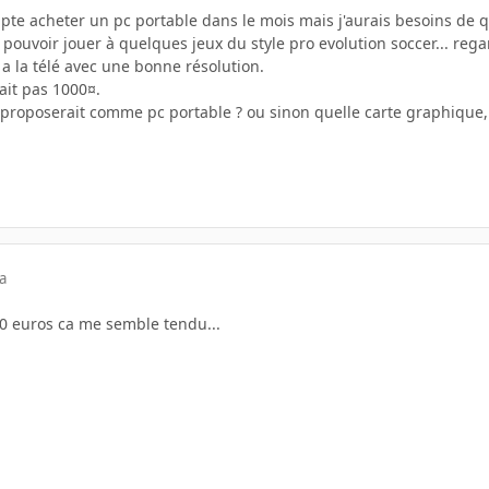
mpte acheter un pc portable dans le mois mais j'aurais besoins de
 pouvoir jouer à quelques jeux du style pro evolution soccer... regar
e a la télé avec une bonne résolution.
it pas 1000¤.
proposerait comme pc portable ? ou sinon quelle carte graphique, 
a
0 euros ca me semble tendu...