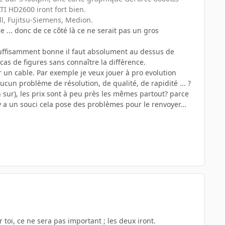
I HD2600 iront fort bien.
ll, Fujitsu-Siemens, Medion.
 ... donc de ce côté là ce ne serait pas un gros
t suffisamment bonne il faut absolument au dessus de
as de figures sans connaître la différence.
par un cable. Par exemple je veux jouer à pro evolution
 aucun problème de résolution, de qualité, de rapidité ... ?
n sur), les prix sont à peu près les mêmes partout? parce
y a un souci cela pose des problèmes pour le renvoyer...
 toi, ce ne sera pas important ; les deux iront.