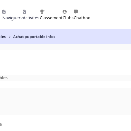
Naviguer
Activité
Classement
Clubs
Chatbox
les
Achat pc portable infos
bles
a