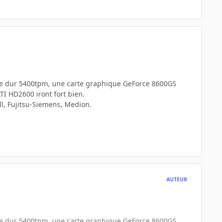
que dur 5400tpm, une carte graphique GeForce 8600GS
I HD2600 iront fort bien.
ll, Fujitsu-Siemens, Medion.
AUTEUR
que dur 5400tpm, une carte graphique GeForce 8600GS