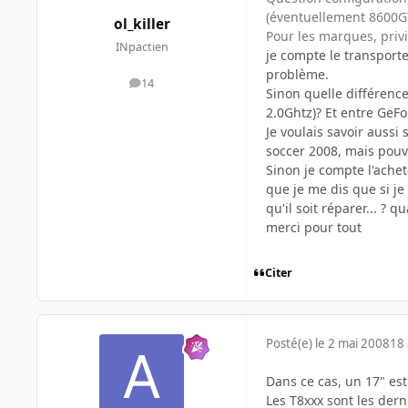
(éventuellement 8600GT
ol_killer
Pour les marques, privi
INpactien
je compte le transporte
problème.
14
messages
Sinon quelle différence
2.0Ghtz)? Et entre GeFo
Je voulais savoir aussi 
soccer 2008, mais pouvoi
Sinon je compte l'achet
que je me dis que si je
qu'il soit réparer... ? 
merci pour tout
Citer
Posté(e)
le 2 mai 2008
18 
Dans ce cas, un 17" es
Les T8xxx sont les dern