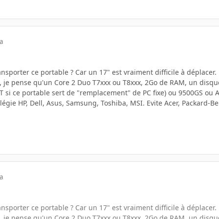
a
sporter ce portable ? Car un 17" est vraiment difficile à déplacer.
n, je pense qu'un Core 2 Duo T7xxx ou T8xxx, 2Go de RAM, un dis
 si ce portable sert de "remplacement" de PC fixe) ou 9500GS ou AT
légie HP, Dell, Asus, Samsung, Toshiba, MSI. Evite Acer, Packard-Be
a
sporter ce portable ? Car un 17" est vraiment difficile à déplacer.
n, je pense qu'un Core 2 Duo T7xxx ou T8xxx, 2Go de RAM, un dis