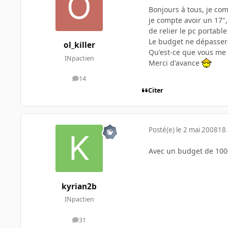
Bonjours à tous, je co
je compte avoir un 17",
de relier le pc portabl
Le budget ne dépassera
ol_killer
Qu'est-ce que vous me 
INpactien
Merci d'avance
14
messages
Citer
Posté(e)
le 2 mai 2008
18 
Avec un budget de 100
kyrian2b
INpactien
31
messages