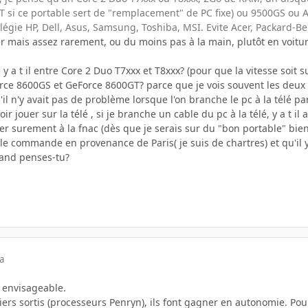
 si ce portable sert de "remplacement" de PC fixe) ou 9500GS ou AT
légie HP, Dell, Asus, Samsung, Toshiba, MSI. Evite Acer, Packard-Be
r mais assez rarement, ou du moins pas à la main, plutôt en voiture
 y a t il entre Core 2 Duo T7xxx et T8xxx? (pour que la vitesse soi
rce 8600GS et GeForce 8600GT? parce que je vois souvent les deux c
s'il n'y avait pas de problème lorsque l'on branche le pc à la télé 
r jouer sur la télé , si je branche un cable du pc à la télé, y a t il
er surement à la fnac (dès que je serais sur du "bon portable" bie
 le commande en provenance de Paris( je suis de chartres) et qu'il 
quand penses-tu?
a
t envisageable.
iers sortis (processeurs Penryn), ils font gagner en autonomie. Pour