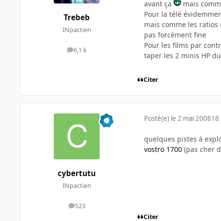
avant ça
mais comme l
Pour la télé évidemment
Trebeb
mais comme les ratios n
INpactien
pas forcément fine
Pour les films par cont
6,1 k
messages
taper les 2 minis HP d
Citer
Posté(e)
le 2 mai 2008
18 
quelques pistes à explo
vostro 1700
(pas cher d
cybertutu
INpactien
523
messages
Citer