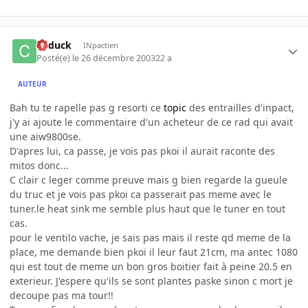
Cyduck
INpactien
Posté(e)
le 26 décembre 2003
22 a
AUTEUR
Bah tu te rapelle pas g resorti ce
topic
des entrailles d'inpact,
j'y ai ajoute le commentaire d'un acheteur de ce rad qui avait
une aiw9800se.
D'apres lui, ca passe, je vois pas pkoi il aurait raconte des
mitos donc...
C clair c leger comme preuve mais g bien regarde la gueule
du truc et je vois pas pkoi ca passerait pas meme avec le
tuner.le heat sink me semble plus haut que le tuner en tout
cas.
pour le ventilo vache, je sais pas mais il reste qd meme de la
place, me demande bien pkoi il leur faut 21cm, ma antec 1080
qui est tout de meme un bon gros boitier fait à peine 20.5 en
exterieur. J'espere qu'ils se sont plantes paske sinon c mort je
decoupe pas ma tour!!