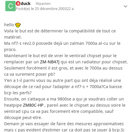
Cyduck
INpactien
Posté(e)
le 25 décembre 2003
22 a
hello
Voila le but est de déterminer la compatibilité de tout ce
matériel.
Ma nf7-s rev2.0 possede dejà un zalman 7000a al-cu sur le
proco.
Maintenant le but est de virer le ventirad chipset pour le
remplacer par un
ZM-NB47J
qui est un radiateur pour chipset.
Seulement forcément il est gros, et avec le 7000a au dessus
ca va surement poser pb?
Y'en a t-il parmi vous ou autre part qui ont déja réalisé une
découpe de ce rad pour l'adapter a nf7-s + 7000a?Ca baisse
bcp les perfs?
Ensuite, on s'attaque a ma 9800se a qui je voudrais coller un
heatpipe
ZM80C-HP
, pareil avec le chipset au dessus voire le
ventirad cpu ca va pas forcement etre compatible, sauf
découpe peut-etre.
Demain je vais essayer de faire des mesures approximatives
mais c pas evident d'estimer car ca doit pas se jouer à bcp.Si