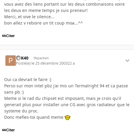
vous avez des liens portant sur les deux combinaisons voire
les deux en meme temps je suis preneur!
Merci, et vive le silence...
bon allez v reboire un tit coup moa...^^
Citer
PaK40
INpactien
Posté(e)
le 25 décembre 2003
22 a
Oui ca devrait le faire :)
Perso sur mon intel pbz j'ai mis un Termalright 94 et ca passe
sans pb :)
Meme si le rad du chipset est imposant, mais je crois qu'il
generait plus pour installer une CG avec gros radiateur que le
systeme du proc.
Donc mefies-toi quand meme
Citer