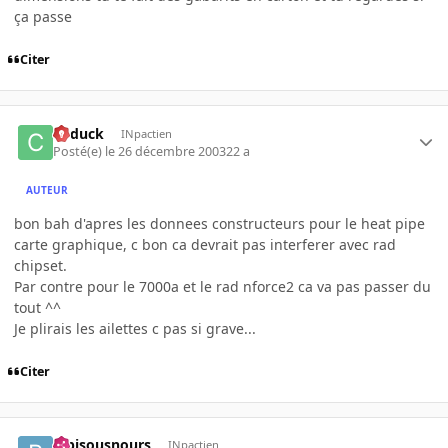
ça passe
Citer
Cyduck
INpactien
Posté(e)
le 26 décembre 2003
22 a
AUTEUR
bon bah d'apres les donnees constructeurs pour le heat pipe
carte graphique, c bon ca devrait pas interferer avec rad
chipset.
Par contre pour le 7000a et le rad nforce2 ca va pas passer du
tout ^^
Je plirais les ailettes c pas si grave...
Citer
bibisousnours
INpactien