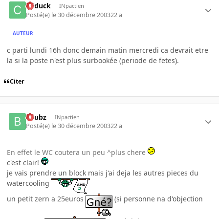
Cyduck
INpactien
Posté(e)
le 30 décembre 2003
22 a
AUTEUR
c parti lundi 16h donc demain matin mercredi ca devrait etre
la si la poste n'est plus surbookée (periode de fetes).
Citer
beubz
INpactien
Posté(e)
le 30 décembre 2003
22 a
En effet le WC coutera un peu ^plus chere
c'est clair!
je vais prendre un block mais j'ai deja les autres pieces du
watercooling
un petit zern a 25euros
(si personne na d'objection