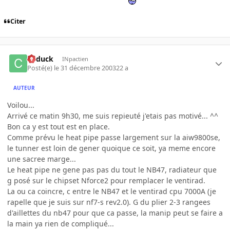
Citer
Cyduck
INpactien
Posté(e)
le 31 décembre 2003
22 a
AUTEUR
Voilou...
Arrivé ce matin 9h30, me suis repieuté j'etais pas motivé... ^^
Bon ca y est tout est en place.
Comme prévu le heat pipe passe largement sur la aiw9800se,
le tunner est loin de gener quoique ce soit, ya meme encore
une sacree marge...
Le heat pipe ne gene pas pas du tout le NB47, radiateur que
g posé sur le chipset Nforce2 pour remplacer le ventirad.
La ou ca coincre, c entre le NB47 et le ventirad cpu 7000A (je
rapelle que je suis sur nf7-s rev2.0). G du plier 2-3 rangees
d'aillettes du nb47 pour que ca passe, la manip peut se faire a
la main ya rien de compliqué...