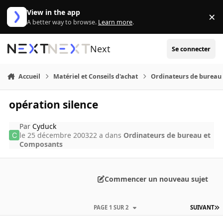
Aller au contenu
View in the app
×
Di
A better way to browse.
Learn more
.
Next
Se connecter
Accueil
Matériel et Conseils d'achat
Ordinateurs de bureau
opération silence
Par
Cyduck
le 25 décembre 2003
22 a
dans
Ordinateurs de bureau et
Composants
Commencer un nouveau sujet
PAGE 1 SUR 2
SUIVANT