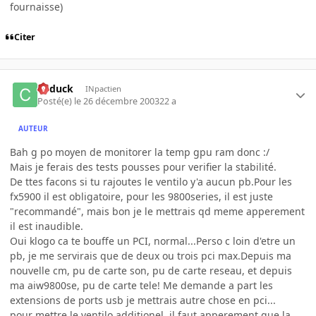
fournaisse)
Citer
Cyduck
INpactien
Posté(e)
le 26 décembre 2003
22 a
AUTEUR
Bah g po moyen de monitorer la temp gpu ram donc :/
Mais je ferais des tests pousses pour verifier la stabilité.
De ttes facons si tu rajoutes le ventilo y'a aucun pb.Pour les
fx5900 il est obligatoire, pour les 9800series, il est juste
"recommandé", mais bon je le mettrais qd meme apperement
il est inaudible.
Oui klogo ca te bouffe un PCI, normal...Perso c loin d'etre un
pb, je me servirais que de deux ou trois pci max.Depuis ma
nouvelle cm, pu de carte son, pu de carte reseau, et depuis
ma aiw9800se, pu de carte tele! Me demande a part les
extensions de ports usb je mettrais autre chose en pci...
pour mettre le ventilo additionel, il faut apperement que la