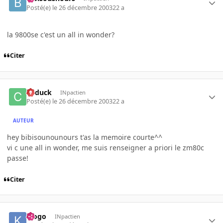
Posté(e)
le 26 décembre 2003
22 a
la 9800se c'est un all in wonder?
Citer
Cyduck
INpactien
Posté(e)
le 26 décembre 2003
22 a
AUTEUR
hey bibisounounours t'as la memoire courte^^
vi c une all in wonder, me suis renseigner a priori le zm80c
passe!
Citer
klogo
INpactien