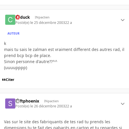
Cyduck
INpactien
Posté(e)
le 25 décembre 2003
22 a
AUTEUR
k
mais tu sais le zalman est vraiment different des autres rad, il
prend bcp bcp de place.
Sinon personne d'autre??^^
(uuuupppp)
Citer
softphoenix
INpactien
Posté(e)
le 26 décembre 2003
22 a
Vas sur le site des fabriquants de tes rad tu prends les
dimensions tu te fait des gabarits en carton et tu regardes si