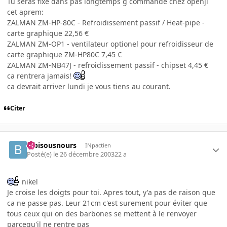
Tu seras fixe dans pas longtemps g commande chez openjl
cet aprem:
ZALMAN ZM-HP-80C - Refroidissement passif / Heat-pipe -
carte graphique 22,56 €
ZALMAN ZM-OP1 - ventilateur optionel pour refroidisseur de
carte graphique ZM-HP80C 7,45 €
ZALMAN ZM-NB47J - refroidissement passif - chipset 4,45 €
ca rentrera jamais!
ca devrait arriver lundi je vous tiens au courant.
Citer
bibisousnours
INpactien
Posté(e)
le 26 décembre 2003
22 a
nikel
Je croise les doigts pour toi. Apres tout, y'a pas de raison que
ca ne passe pas. Leur 21cm c'est surement pour éviter que
tous ceux qui on des barbones se mettent à le renvoyer
parcequ'il ne rentre pas