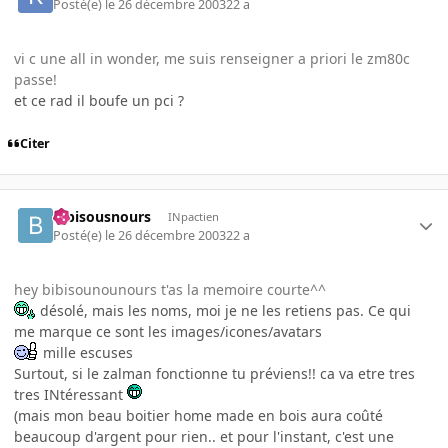
Posté(e)
le 26 décembre 2003
22 a
vi c une all in wonder, me suis renseigner a priori le zm80c
passe!
et ce rad il boufe un pci ?
Citer
bibisousnours
INpactien
Posté(e)
le 26 décembre 2003
22 a
hey bibisounounours t'as la memoire courte^^
désolé, mais les noms, moi je ne les retiens pas. Ce qui
me marque ce sont les images/icones/avatars
mille escuses
Surtout, si le zalman fonctionne tu préviens!! ca va etre tres
tres INtéressant
(mais mon beau boitier home made en bois aura coûté
beaucoup d'argent pour rien.. et pour l'instant, c'est une