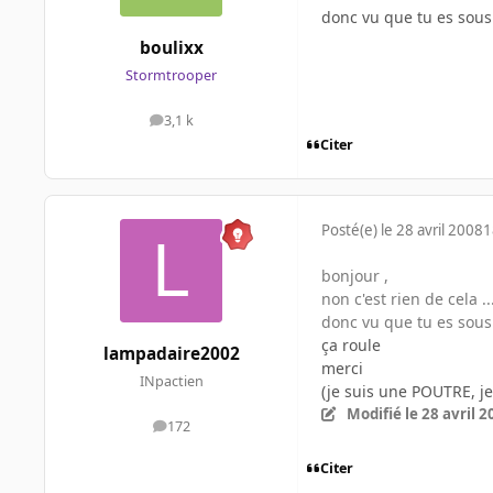
donc vu que tu es sous x
boulixx
Stormtrooper
3,1 k
messages
Citer
Posté(e)
le 28 avril 2008
1
bonjour ,
non c'est rien de cela ..
donc vu que tu es sous x
ça roule
lampadaire2002
merci
INpactien
(je suis une POUTRE, j
Modifié
le 28 avril 
172
messages
Citer