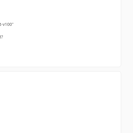
t-v100"
t?