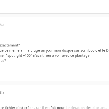
8 a
 exactement?
e ce même ami a plugé un jour mon disque sur son ibook, et le DD 
er "spotlight v100" n'avait rien à voir avec ce plantage..
rus?
8 a
.ce fichier c'est créer , car il est fait pour l'indexation des disques..