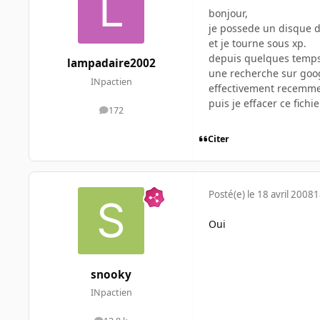
bonjour,
je possede un disque d
et je tourne sous xp.
depuis quelques temps 
lampadaire2002
une recherche sur googl
INpactien
effectivement recemmen
puis je effacer ce fich
172
messages
Citer
Posté(e)
le 18 avril 2008
1
Oui
snooky
INpactien