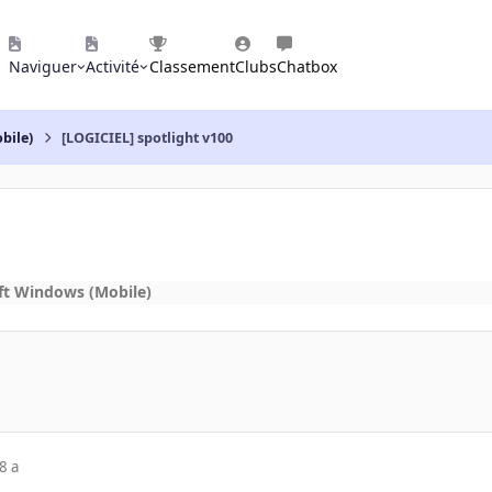
Naviguer
Activité
Classement
Clubs
Chatbox
bile)
[LOGICIEL] spotlight v100
ft Windows (Mobile)
8 a