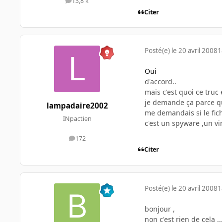
13,8 k
messages
Citer
Posté(e)
le 20 avril 2008
1
Oui
d'accord..
mais c'est quoi ce truc
je demande ça parce qu
lampadaire2002
me demandais si le fichi
INpactien
c'est un spyware ,un vi
172
messages
Citer
Posté(e)
le 20 avril 2008
1
bonjour ,
non c'est rien de cela ..