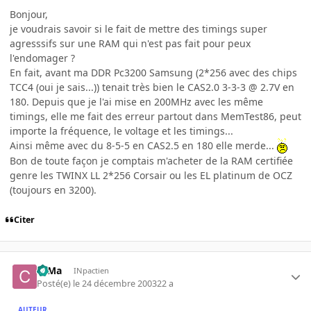
Bonjour,
je voudrais savoir si le fait de mettre des timings super
agresssifs sur une RAM qui n'est pas fait pour peux
l'endomager ?
En fait, avant ma DDR Pc3200 Samsung (2*256 avec des chips
TCC4 (oui je sais...)) tenait très bien le CAS2.0 3-3-3 @ 2.7V en
180. Depuis que je l'ai mise en 200MHz avec les même
timings, elle me fait des erreur partout dans MemTest86, peut
importe la fréquence, le voltage et les timings...
Ainsi même avec du 8-5-5 en CAS2.5 en 180 elle merde...
Bon de toute façon je comptais m'acheter de la RAM certifiée
genre les TWINX LL 2*256 Corsair ou les EL platinum de OCZ
(toujours en 3200).
Citer
c0Ma
INpactien
Posté(e)
le 24 décembre 2003
22 a
AUTEUR