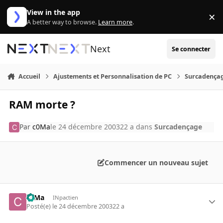
Aller au contenu
View in the app
×
Di
A better way to browse.
Learn more
.
Next
Se connecter
Accueil
Ajustements et Personnalisation de PC
Surcadença
RAM morte ?
Par
c0Ma
le 24 décembre 2003
22 a
dans
Surcadençage
Commencer un nouveau sujet
c0Ma
INpactien
Posté(e)
le 24 décembre 2003
22 a