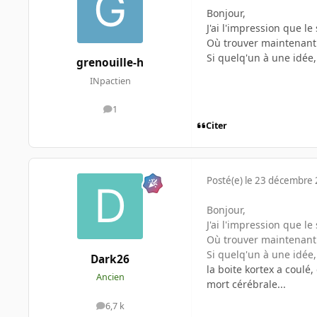
Bonjour,
J'ai l'impression que l
Où trouver maintenant
Si quelq'un à une idée
grenouille-h
INpactien
1
messages
Citer
Posté(e)
le 23 décembre
Bonjour,
J'ai l'impression que l
Où trouver maintenant
Si quelq'un à une idée
Dark26
la boite kortex a coulé, e
Ancien
mort cérébrale...
6,7 k
messages