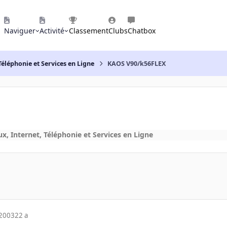
Naviguer
Activité
Classement
Clubs
Chatbox
Téléphonie et Services en Ligne
KAOS V90/k56FLEX
x, Internet, Téléphonie et Services en Ligne
 2003
22 a