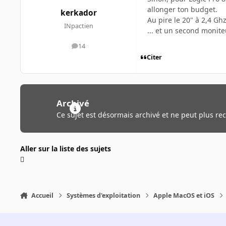
allonger ton budget.
kerkador
Au pire le 20" à 2,4 Ghz
INpactien
... et un second monite
14
messages
Citer
Archivé
Ce sujet est désormais archivé et ne peut plus re
Aller sur la liste des sujets
Accueil
Systèmes d'exploitation
Apple MacOS et iOS