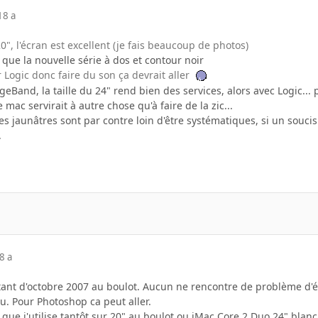
18 a
0", l'écran est excellent (je fais beaucoup de photos)
que la nouvelle série à dos et contour noir
 Logic donc faire du son ça devrait aller
eBand, la taille du 24" rend bien des services, alors avec Logic... p
mac servirait à autre chose qu'à faire de la zic...
s jaunâtres sont par contre loin d'être systématiques, si un soucis 
.
8 a
tant d'octobre 2007 au boulot. Aucun ne rencontre de problème d'éc
au. Pour Photoshop ca peut aller.
que j'utilise tantôt sur 20" au boulot ou iMac Core 2 Duo 24" blanc à