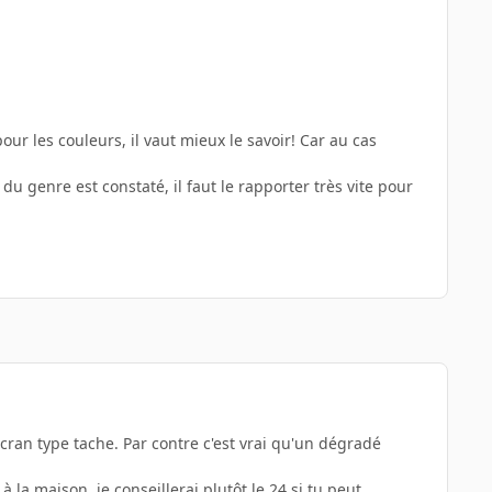
our les couleurs, il vaut mieux le savoir! Car au cas
du genre est constaté, il faut le rapporter très vite pour
ran type tache. Par contre c'est vrai qu'un dégradé
 la maison, je conseillerai plutôt le 24 si tu peut