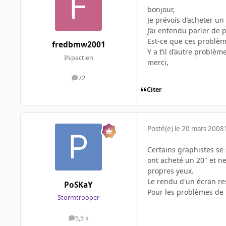
bonjour,
Je prévois d’acheter un
J’ai entendu parler de 
Est-ce que ces problèm
fredbmw2001
Y a t’il d’autre problè
INpactien
merci,
72
messages
Citer
Posté(e)
le 20 mars 2008
Certains graphistes se 
ont acheté un 20" et n
propres yeux.
Le rendu d'un écran re
PoSKaY
Pour les problèmes de b
Stormtrooper
5,5 k
messages