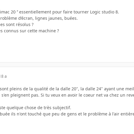
 imac 20 ‘’ essentiellement pour faire tourner Logic studio 8.
problème d’écran, lignes jaunes, buées.
es sont résolus ?
mes connus sur cette machine ?
18 a
sont pleins de la qualité de la dalle 20", la dalle 24" ayant une 
e s'en pleignent pas. Si tu veux en avoir le coeur net va chez un 
ste quelque chose de très subjectif.
uée ils n'ont touché que peu de gens et le problème à l'air entièr