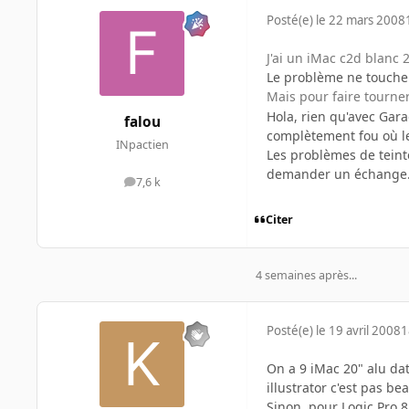
Posté(e)
le 22 mars 2008
J'ai un iMac c2d blanc 2
Le problème ne touche 
Mais pour faire tourner
Hola, rien qu'avec Garag
falou
complètement fou où le 
INpactien
Les problèmes de teinte
demander un échange
7,6 k
messages
Citer
4 semaines après...
Posté(e)
le 19 avril 2008
1
On a 9 iMac 20" alu da
illustrator c'est pas be
Sinon, pour Logic Pro 8 