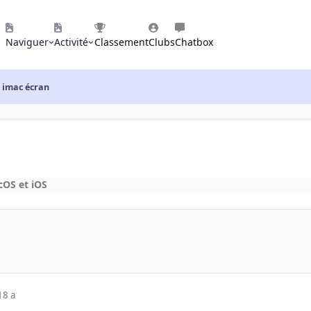
Naviguer
Activité
Classement
Clubs
Chatbox
imac écran
OS et iOS
18 a