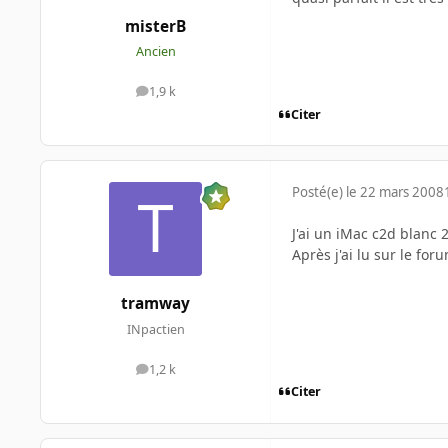
misterB
Ancien
1,9 k
messages
Citer
Posté(e)
le 22 mars 2008
J'ai un iMac c2d blanc 2
Après j'ai lu sur le fo
tramway
INpactien
1,2 k
messages
Citer