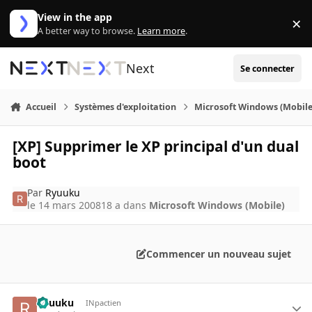
Aller au contenu
View in the app
×
Di
A better way to browse.
Learn more
.
Next
Se connecter
Accueil
Systèmes d'exploitation
Microsoft Windows (Mobile
[XP] Supprimer le XP principal d'un dual
boot
Par
Ryuuku
le 14 mars 2008
18 a
dans
Microsoft Windows (Mobile)
Commencer un nouveau sujet
Ryuuku
INpactien