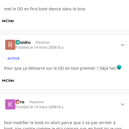
met le DD en first boot device dans le bios
Citer
Ryuuku
INpactien
Posté(e)
le 14 mars 2008
18 a
AUTEUR
Pour que ça démarre sur le DD en tout premier ? Déjà fait
Citer
kyro
INpactien
Posté(e)
le 14 mars 2008
18 a
faut modifier le boot.ini alors parce que il va pas arriver à
boot, par contre comme je m'y connais pas en boot.ini je vais