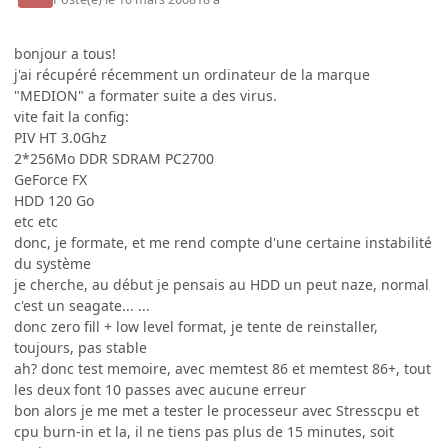
bonjour a tous!
j'ai récupéré récemment un ordinateur de la marque
"MEDION" a formater suite a des virus.
vite fait la config:
PIV HT 3.0Ghz
2*256Mo DDR SDRAM PC2700
GeForce FX
HDD 120 Go
etc etc
donc, je formate, et me rend compte d'une certaine instabilité
du système
je cherche, au début je pensais au HDD un peut naze, normal
c'est un seagate... ...
donc zero fill + low level format, je tente de reinstaller,
toujours, pas stable
ah? donc test memoire, avec memtest 86 et memtest 86+, tout
les deux font 10 passes avec aucune erreur
bon alors je me met a tester le processeur avec Stresscpu et
cpu burn-in et la, il ne tiens pas plus de 15 minutes, soit