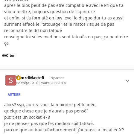
apres le bios peut de pas etre compatible avec le P4 que t'a
voulu mettre, toujours question de siganture
et enfin, si t'a formaté en low level le disque dur tu as aussi
surment effacé le "tatouage" et le matos risque de pas
reconnaitre le dd non tatoué
renseigne toi si les medions sont tatoués ou pas, ça peut etre
ça
Citer
SwordMasteR
INpactien
Posté(e)
le 10 mars 2008
18 a
AUTEUR
alors? svp, auriez-vous la moindre petite idée,
quelque chose que je n'aurais pas pensé?
p.s: c'est un socket 478
je ne penses pas que les medion soit tatoué,
parcue que au bout d'acharnement, j'ai reussi a installer XP