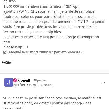
environ
1 500 000 inniteration (1inniteration=12Mflop)
ayant un PIV 1.7 Ghz sous la main, je tente de remplacer
l'autre par celui-ci, pour voir si c'est bien le pross qui est
defectueux, et la, a mon grand etonement le PIV 1.7 n'a jamais
voulu être pris,le pc démarre, les ventilos tournent, mais
l'écran reste noir, et aucun bip bios
le bios est a la dernière MaJ possible, bref je ne comprend
pas!
please help ! !!!
Modifié
le 10 mars 2008
18 a
par SwordMasteR
Citer
jack oneill
INpactien
Posté(e)
le 10 mars 2008
18 a
vu que c'est un pc de fabricant, type medion, le matériel est
surement "signé", en gros tu pourra pas changer des
composants,