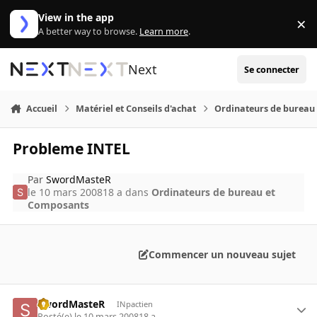
Aller au contenu
View in the app
×
Di
A better way to browse.
Learn more
.
Next
Se connecter
Accueil
Matériel et Conseils d'achat
Ordinateurs de bureau
Probleme INTEL
Par
SwordMasteR
le 10 mars 2008
18 a
dans
Ordinateurs de bureau et
Composants
Commencer un nouveau sujet
SwordMasteR
INpactien
Posté(e)
le 10 mars 2008
18 a