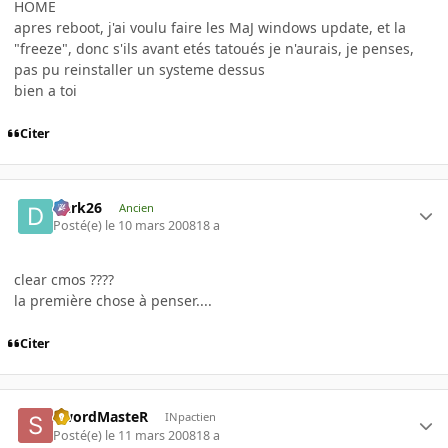
HOME
apres reboot, j'ai voulu faire les MaJ windows update, et la
"freeze", donc s'ils avant etés tatoués je n'aurais, je penses,
pas pu reinstaller un systeme dessus
bien a toi
Citer
Dark26
Ancien
Posté(e)
le 10 mars 2008
18 a
clear cmos ????
la première chose à penser....
Citer
SwordMasteR
INpactien
Posté(e)
le 11 mars 2008
18 a