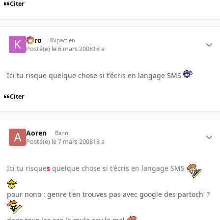
Citer
kyro
INpactien
Posté(e)
le 6 mars 2008
18 a
Ici tu risque quelque chose si t'écris en langage SMS
Citer
Aoren
Banni
Posté(e)
le 7 mars 2008
18 a
Ici tu risque
s
quelque chose si t'écris en langage SMS
pour nono : genre t'en trouves pas avec google des partoch' ?