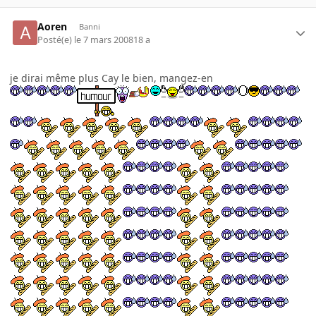
Aoren
Banni
Posté(e)
le 7 mars 2008
18 a
je dirai même plus Cay le bien, mangez-en