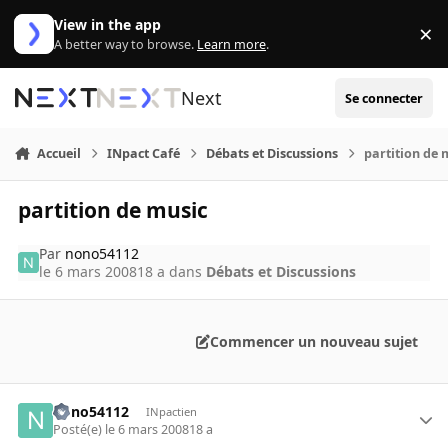
Aller au contenu
View in the app
×
Di
A better way to browse.
Learn more
.
Next
Se connecter
Accueil
INpact Café
Débats et Discussions
partition de 
partition de music
Par
nono54112
le 6 mars 2008
18 a
dans
Débats et Discussions
Commencer un nouveau sujet
nono54112
INpactien
Posté(e)
le 6 mars 2008
18 a