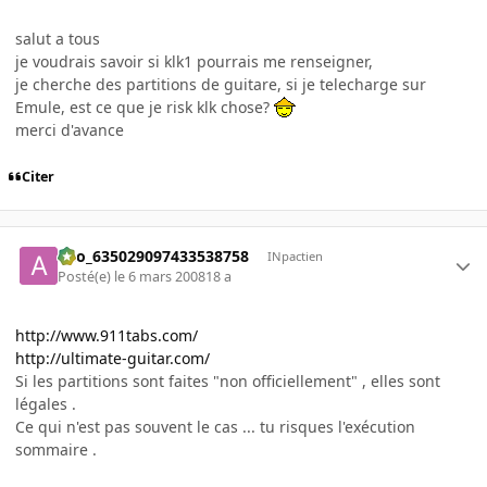
salut a tous
je voudrais savoir si klk1 pourrais me renseigner,
je cherche des partitions de guitare, si je telecharge sur
Emule, est ce que je risk klk chose?
merci d'avance
Citer
ano_635029097433538758
INpactien
Posté(e)
le 6 mars 2008
18 a
http://www.911tabs.com/
http://ultimate-guitar.com/
Si les partitions sont faites "non officiellement" , elles sont
légales .
Ce qui n'est pas souvent le cas ... tu risques l'exécution
sommaire .