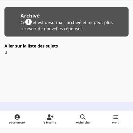
Archivé
Ce sujet est désormais archivé et ne peut plus
recevoir de nouvelles réponses.
Aller sur la liste des sujets
Light Mode
Dark Mode
System Preference
Se connecter
S’inscrire
Rechercher
Menu
Langue
Cookies