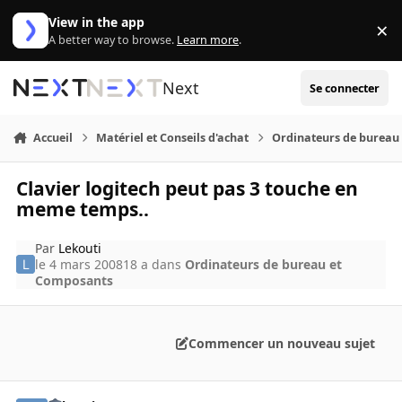
Aller au contenu
View in the app
×
Di
A better way to browse.
Learn more
.
Next
Se connecter
Accueil
Matériel et Conseils d'achat
Ordinateurs de bureau
Clavier logitech peut pas 3 touche en
meme temps..
Par
Lekouti
le 4 mars 2008
18 a
dans
Ordinateurs de bureau et
Composants
Commencer un nouveau sujet