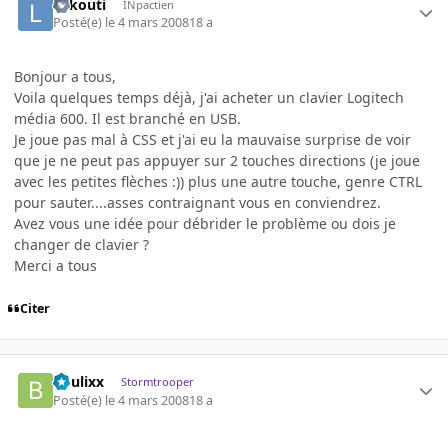
Lekouti
INpactien
Posté(e)
le 4 mars 2008
18 a
Bonjour a tous,
Voila quelques temps déjà, j'ai acheter un clavier Logitech
média 600. Il est branché en USB.
Je joue pas mal à CSS et j'ai eu la mauvaise surprise de voir
que je ne peut pas appuyer sur 2 touches directions (je joue
avec les petites flèches :)) plus une autre touche, genre CTRL
pour sauter....asses contraignant vous en conviendrez.
Avez vous une idée pour débrider le problème ou dois je
changer de clavier ?
Merci a tous
Citer
boulixx
Stormtrooper
Posté(e)
le 4 mars 2008
18 a