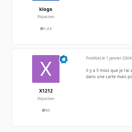
klogo
INpactien
1,4 k
messages
Posté(e)
le 1 janvier 2004
il y a 5 mois que je l'a
dans une carte mais pou
X1212
INpactien
65
messages