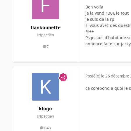
Bon voila
je la vend 130€ le tout
je suis de la rp
si vous avez des questi
flankounette
@++
INpactien
Ps je suis d'habitude 
annonce faite sur jack
7
messages
Posté(e)
le 26 décembre
ca corepond a quoi le s
klogo
INpactien
1,4 k
messages