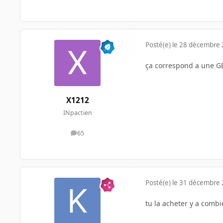
Posté(e)
le 28 décembre
ça correspond a une GEF
X1212
INpactien
65
messages
Posté(e)
le 31 décembre
tu la acheter y a comb