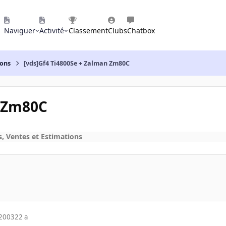
Naviguer
Activité
Classement
Clubs
Chatbox
ions
[vds]Gf4 Ti4800Se + Zalman Zm80C
n Zm80C
, Ventes et Estimations
 2003
22 a