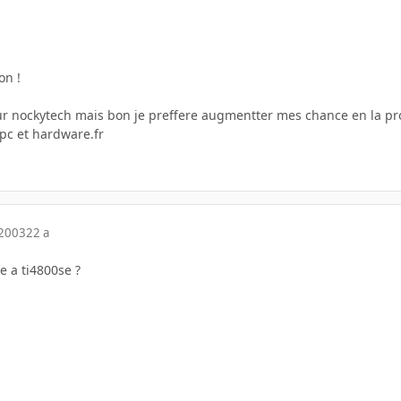
on !
sur nockytech mais bon je preffere augmentter mes chance en la pr
ypc et hardware.fr
 2003
22 a
e a ti4800se ?