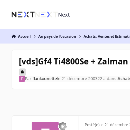
Aller au contenu
Next
Accueil
Au pays de l'occasion
Achats, Ventes et Estimat
[vds]Gf4 Ti4800Se + Zalma
Par
flankounette
le 21 décembre 2003
22 a
dans
Achats
Posté(e)
le 21 décembre