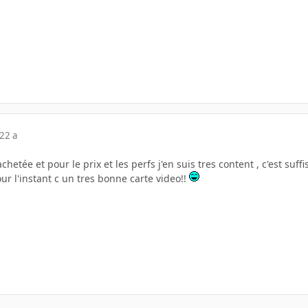
22 a
i achetée et pour le prix et les perfs j'en suis tres content , c'est su
r l'instant c un tres bonne carte video!!