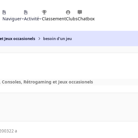
Naviguer
Activité
Classement
Clubs
Chatbox
et Jeux occasionels
besoin d'un jeu
, Consoles, Rétrogaming et Jeux occasionels
 2003
22 a