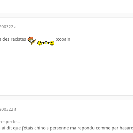
 2003
22 a
s des racistes
:copain:
 2003
22 a
respecte...
us ai dit que j'étais chinois personne ma repondu comme par hasard