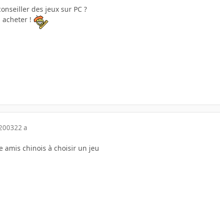
onseiller des jeux sur PC ?
i acheter !
 2003
22 a
re amis chinois à choisir un jeu