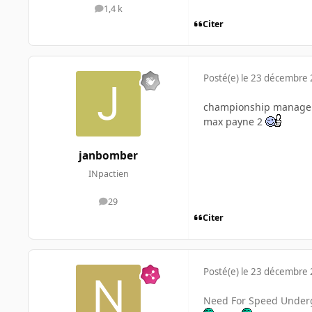
1,4 k
messages
Citer
Posté(e)
le 23 décembre
championship manage
max payne 2
janbomber
INpactien
29
messages
Citer
Posté(e)
le 23 décembre
Need For Speed Under