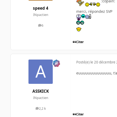
:copain:
speed 4
merci, répondez SVP
INpactien
6
messages
Citer
Posté(e)
le 20 décembre
euuuuuuuuuuuuuu, t'as
ASSKICK
INpactien
2,2 k
messages
Citer