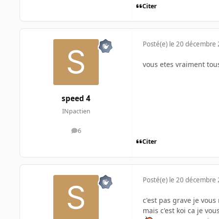
Citer
Posté(e)
le 20 décembre
vous etes vraiment tou
speed 4
INpactien
6
messages
Citer
Posté(e)
le 20 décembre
c'est pas grave je vous 
mais c'est koi ca je vo