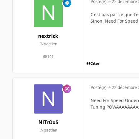
Posté(e)
le 22 décembre
C'est pas par ce que t'
Sinon, Need For Speed
nextrick
INpactien
191
messages
Citer
Posté(e)
le 22 décembre
Need For Speed Undergr
Tuning POWAAAAAAAA
NiTrOuS
INpactien