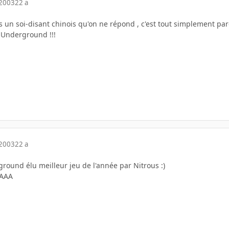
 2003
22 a
es un soi-disant chinois qu'on ne répond , c'est tout simplement par
 Underground !!!
 2003
22 a
ound élu meilleur jeu de l'année par Nitrous :)
AAA