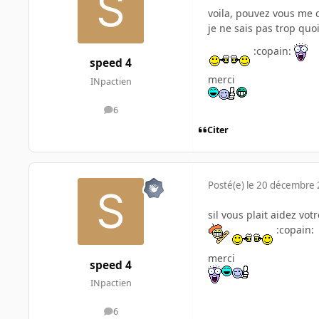
voila, pouvez vous me c
je ne sais pas trop quo
:copain:
speed 4
merci
INpactien
6
messages
Citer
Posté(e)
le 20 décembre
sil vous plait aidez vot
:copain:
merci
speed 4
INpactien
6
messages