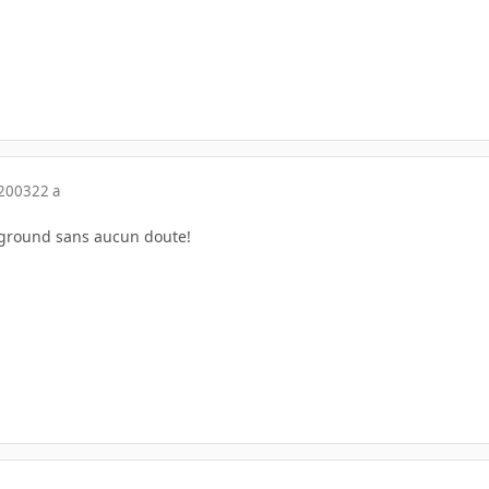
 2003
22 a
ground sans aucun doute!