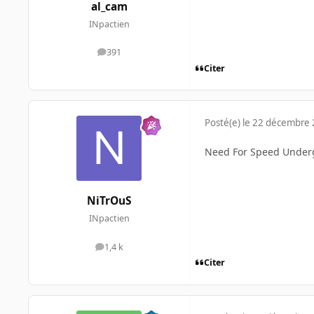
al_cam
INpactien
391
messages
Citer
Posté(e)
le 22 décembre
Need For Speed Under
NiTrOuS
INpactien
1,4 k
messages
Citer