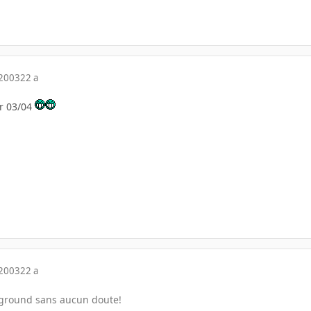
 2003
22 a
r 03/04
 2003
22 a
ground sans aucun doute!