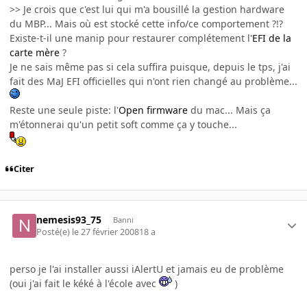
>> Je crois que c'est lui qui m'a bousillé la gestion hardware
du MBP... Mais où est stocké cette info/ce comportement ?!?
Existe-t-il une manip pour restaurer complétement l'
EFI de la
carte mère
?
Je ne sais même pas si cela suffira puisque, depuis le tps, j'ai
fait des MaJ EFI officielles qui n'ont rien changé au problème...
Reste une seule piste: l'
Open firmware
du mac... Mais ça
m'étonnerai qu'un petit soft comme ça y touche...
Citer
nemesis93_75
Banni
Posté(e)
le 27 février 2008
18 a
perso je l'ai installer aussi iAlertU et jamais eu de problème
(oui j'ai fait le kéké à l'école avec
)