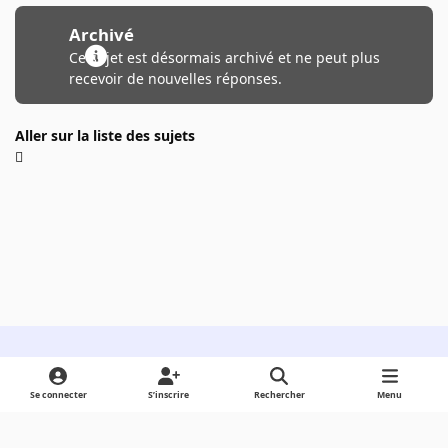
Archivé
Ce sujet est désormais archivé et ne peut plus
recevoir de nouvelles réponses.
Aller sur la liste des sujets
Light Mode
Dark Mode
System Preference
Se connecter
S’inscrire
Rechercher
Menu
Langue
Cookies