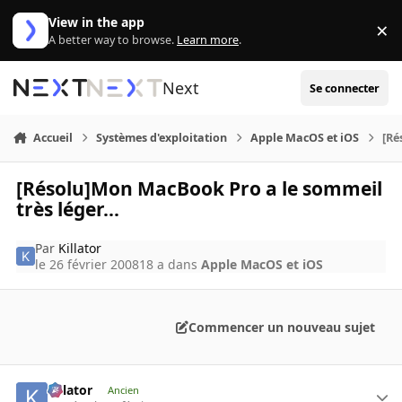
Aller au contenu
View in the app
×
Di
A better way to browse.
Learn more
.
Next
Se connecter
Accueil
Systèmes d'exploitation
Apple MacOS et iOS
[Ré
[Résolu]Mon MacBook Pro a le sommeil
très léger...
Par
Killator
le 26 février 2008
18 a
dans
Apple MacOS et iOS
Commencer un nouveau sujet
Killator
Ancien