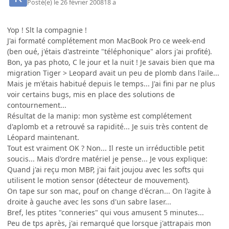
Posté(e)
le 26 février 2008
18 a
Yop ! Slt la compagnie !
J'ai formaté complétement mon MacBook Pro ce week-end
(ben oué, j'étais d'astreinte "téléphonique" alors j'ai profité).
Bon, ya pas photo, C le jour et la nuit ! Je savais bien que ma
migration Tiger > Leopard avait un peu de plomb dans l'aile...
Mais je m'étais habitué depuis le temps... J'ai fini par ne plus
voir certains bugs, mis en place des solutions de
contournement...
Résultat de la manip: mon système est complétement
d'aplomb et a retrouvé sa rapidité... Je suis très content de
Léopard maintenant.
Tout est vraiment OK ? Non... Il reste un irréductible petit
soucis... Mais d'ordre matériel je pense... Je vous explique:
Quand j'ai reçu mon MBP, j'ai fait joujou avec les softs qui
utilisent le motion sensor (détecteur de mouvement).
On tape sur son mac, pouf on change d'écran... On l'agite à
droite à gauche avec les sons d'un sabre laser...
Bref, les ptites "conneries" qui vous amusent 5 minutes...
Peu de tps après, j'ai remarqué que lorsque j'attrapais mon