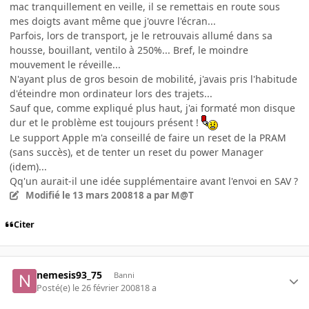
mac tranquillement en veille, il se remettais en route sous
mes doigts avant même que j'ouvre l'écran...
Parfois, lors de transport, je le retrouvais allumé dans sa
housse, bouillant, ventilo à 250%... Bref, le moindre
mouvement le réveille...
N'ayant plus de gros besoin de mobilité, j'avais pris l'habitude
d'éteindre mon ordinateur lors des trajets...
Sauf que, comme expliqué plus haut, j'ai formaté mon disque
dur et le problème est toujours présent !
Le support Apple m'a conseillé de faire un reset de la PRAM
(sans succès), et de tenter un reset du power Manager
(idem)...
Qq'un aurait-il une idée supplémentaire avant l'envoi en SAV ?
Modifié
le 13 mars 2008
18 a
par M@T
Citer
nemesis93_75
Banni
Posté(e)
le 26 février 2008
18 a