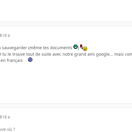
08
18 a
en sauvegarder (même tes documents
)
tu le trouve tout de suite avec notre grand ami google... mais com
t en français
08
18 a
uve où ?