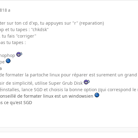
08
18 a
er sur ton cd d'xp, tu appuyes sur "r" (reparation)
'xp et tu tapes : "chkdsk"
 tu fais "corriger"
as tu tapes :
t hophop
mpe
a
lé de formater la partoche linux pour réparer est surement un gra
sir de simplicité, utilise Super Grub Disk
réinstalles, lance SGD et choisis la bonne option (qui correspond l
 conseillé de formater linux est un windowsien
as ce qu'est SGD