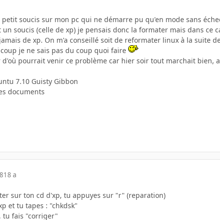
un petit soucis sur mon pc qui ne démarre pu qu'en mode sans échec
it un soucis (celle de xp) je pensais donc la formater mais dans ce c
mais de xp. On m'a conseillé soit de reformater linux à la suite d
coup je ne sais pas du coup quoi faire
ir d'où pourrait venir ce problème car hier soir tout marchait bien, 
buntu 7.10 Guisty Gibbon
 mes documents
08
18 a
er sur ton cd d'xp, tu appuyes sur "r" (reparation)
'xp et tu tapes : "chkdsk"
 tu fais "corriger"