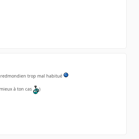
nd redmondien trop mal habitué
e mieux à ton cas
)