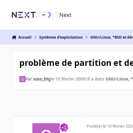
Aller au contenu
Next
Accueil
Systèmes d'exploitation
GNU/Linux, *BSD et dé
problème de partition et 
Par
soso_btg
le 10 février 2008
18 a
dans
GNU/Linux, *
Posté(e)
le 10 février 20