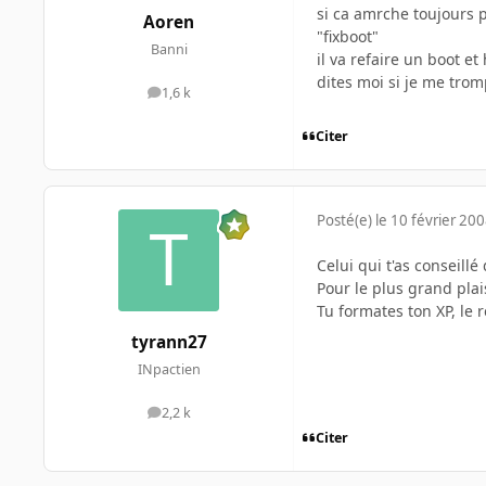
si ca amrche toujours p
Aoren
"fixboot"
Banni
il va refaire un boot e
dites moi si je me tro
1,6 k
messages
Citer
Posté(e)
le 10 février 20
Celui qui t'as conseil
Pour le plus grand plai
Tu formates ton XP, le 
tyrann27
INpactien
2,2 k
messages
Citer