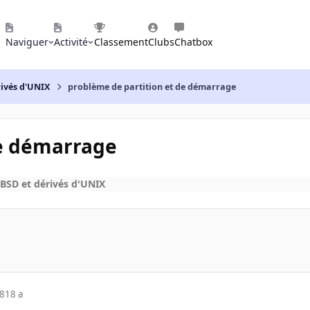
Naviguer
Activité
Classement
Clubs
Chatbox
rivés d'UNIX
problème de partition et de démarrage
de démarrage
BSD et dérivés d'UNIX
08
18 a