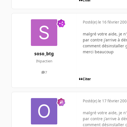
Citer
Posté(e)
le 16 février 20
malgré votre aide, je n
par contre j'arrive à d
comment désinstaller gru
merci beaucoup
soso_btg
INpactien
7
messages
Citer
Posté(e)
le 17 février 20
malgré votre aide, je n
par contre j'arrive à d
comment désinstaller gru