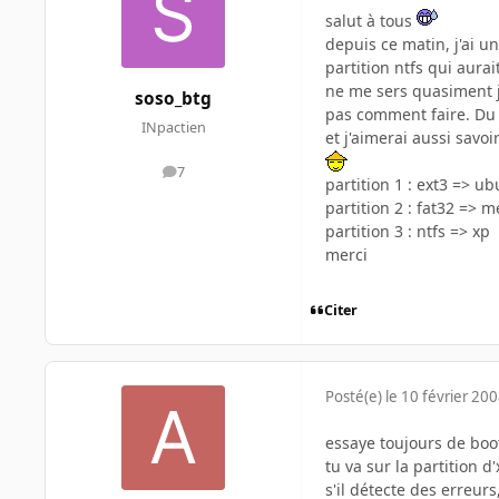
salut à tous
depuis ce matin, j'ai 
partition ntfs qui aura
ne me sers quasiment ja
soso_btg
pas comment faire. Du 
INpactien
et j'aimerai aussi savo
7
messages
partition 1 : ext3 => u
partition 2 : fat32 =>
partition 3 : ntfs => xp
merci
Citer
Posté(e)
le 10 février 20
essaye toujours de boot
tu va sur la partition d
s'il détecte des erreurs,