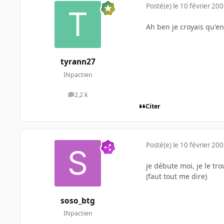
Posté(e)
le 10 février 20
Ah ben je croyais qu'en
tyrann27
INpactien
2,2 k
messages
Citer
Posté(e)
le 10 février 20
je débute moi, je le tro
(faut tout me dire)
soso_btg
INpactien