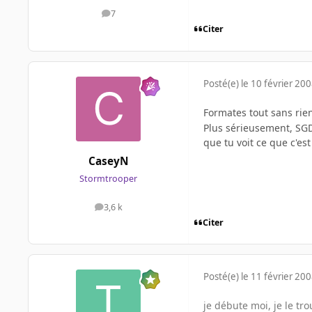
7
messages
Citer
Posté(e)
le 10 février 20
Formates tout sans ri
Plus sérieusement, SGD 
que tu voit ce que c'es
CaseyN
Stormtrooper
3,6 k
messages
Citer
Posté(e)
le 11 février 20
je débute moi, je le tro