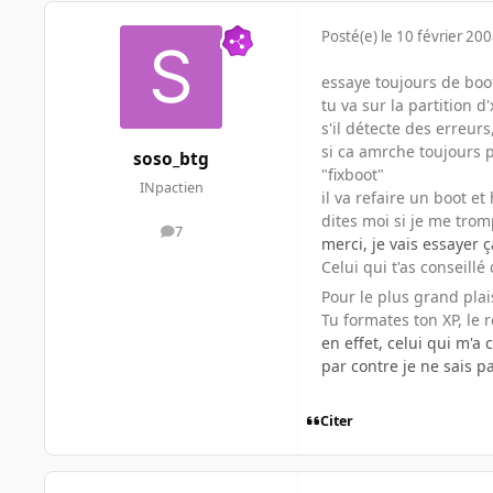
Posté(e)
le 10 février 20
essaye toujours de boot
tu va sur la partition d
s'il détecte des erreurs,
si ca amrche toujours p
soso_btg
"fixboot"
INpactien
il va refaire un boot e
dites moi si je me tro
7
messages
merci, je vais essayer ç
Celui qui t'as conseil
Pour le plus grand plai
Tu formates ton XP, le 
en effet, celui qui m'a
par contre je ne sais p
Citer