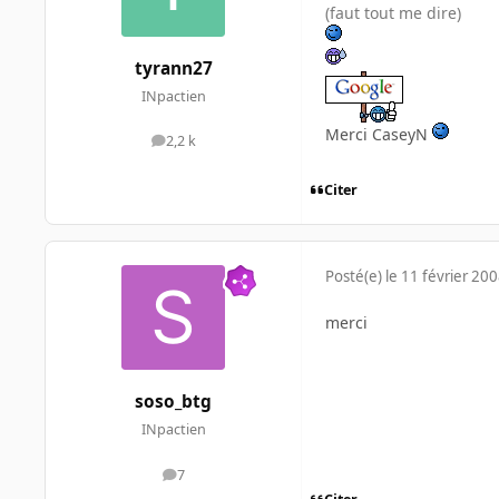
(faut tout me dire)
tyrann27
INpactien
Merci CaseyN
2,2 k
messages
Citer
Posté(e)
le 11 février 20
merci
soso_btg
INpactien
7
messages