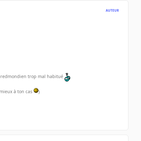
AUTEUR
nd redmondien trop mal habitué
e mieux à ton cas
)