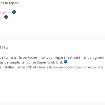
as tu tapes :
t hophop
mpe
08
18 a
lé de formater la partoche linux pour réparer est surement un gra
sir de simplicité, utilise Super Grub Disk
réinstalles, lance SGD et choisis la bonne option (qui correspond l