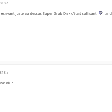
08
18 a
 écrivant juste au dessus Super Grub Disk c'était suffisant
:inc
08
18 a
uve où ?