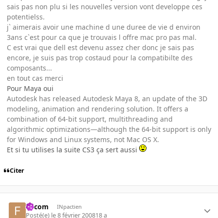
sais pas non plu si les nouvelles version vont developpe ces
potentielss.
j` aimerais avoir une machine d une duree de vie d environ
3ans c`est pour ca que je trouvais l offre mac pro pas mal.
C est vrai que dell est devenu assez cher donc je sais pas
encore, je suis pas trop costaud pour la compatibilte des
composants...
en tout cas merci
Pour Maya oui
Autodesk has released Autodesk Maya 8, an update of the 3D
modeling, animation and rendering solution. It offers a
combination of 64-bit support, multithreading and
algorithmic optimizations—although the 64-bit support is only
for Windows and Linux systems, not Mac OS X.
Et si tu utilises la suite CS3 ça sert aussi
Citer
falcom
INpactien
Posté(e)
le 8 février 2008
18 a