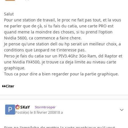
Salut
Pour une station de travail, le proc ne fait pas tout, et la vous
ne parler que de çà, si tu fais du catia, une carte PRO est
quand meme la moindre des choses, si tu prend l'option
Nvidia 5600, ca commence a faire chere.
Je pense qu'une station dell ou hp serait un meilleur choix, a
conditions que Leopard ne t'interesse pas.
Perso je fais du catia sur un PIV3.4Ghz 3Go Ram, dd Raptor et
une Nvidia FX4500, je trouve ca deja limite au niveau carte
graphique.
Tous ca pour dire a bien regarder pour la partie graphique.
Citer
PoSKaY
Stormtrooper
Posté(e)
le 8 février 2008
18 a
Rien ne l'empêche de mettre la carte graphique qu'il veut