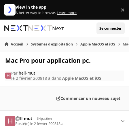
Aller au contenu
View in the app
×
Di
A better way to browse.
Learn more
.
Next
Se connecter
Accueil
Systèmes d'exploitation
Apple MacOS et iOS
Mac
Mac Pro pour application pc.
Par
hell-mut
le 2 février 2008
18 a
dans
Apple MacOS et iOS
Commencer un nouveau sujet
hell-mut
INpactien
Posté(e)
le 2 février 2008
18 a