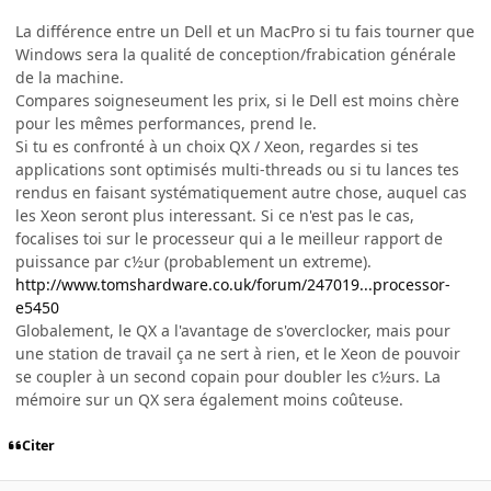
La différence entre un Dell et un MacPro si tu fais tourner que
Windows sera la qualité de conception/frabication générale
de la machine.
Compares soigneseument les prix, si le Dell est moins chère
pour les mêmes performances, prend le.
Si tu es confronté à un choix QX / Xeon, regardes si tes
applications sont optimisés multi-threads ou si tu lances tes
rendus en faisant systématiquement autre chose, auquel cas
les Xeon seront plus interessant. Si ce n'est pas le cas,
focalises toi sur le processeur qui a le meilleur rapport de
puissance par c½ur (probablement un extreme).
http://www.tomshardware.co.uk/forum/247019...processor-
e5450
Globalement, le QX a l'avantage de s'overclocker, mais pour
une station de travail ça ne sert à rien, et le Xeon de pouvoir
se coupler à un second copain pour doubler les c½urs. La
mémoire sur un QX sera également moins coûteuse.
Citer