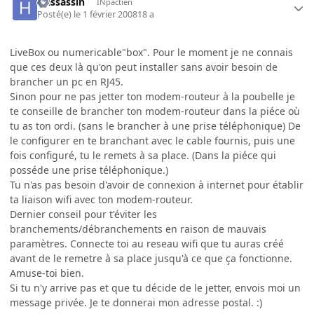
Hassassin
INpactien
Posté(e)
le 1 février 2008
18 a
LiveBox ou numericable"box". Pour le moment je ne connais
que ces deux là qu'on peut installer sans avoir besoin de
brancher un pc en RJ45.
Sinon pour ne pas jetter ton modem-routeur à la poubelle je
te conseille de brancher ton modem-routeur dans la piéce où
tu as ton ordi. (sans le brancher à une prise téléphonique) De
le configurer en te branchant avec le cable fournis, puis une
fois configuré, tu le remets à sa place. (Dans la piéce qui
posséde une prise téléphonique.)
Tu n'as pas besoin d'avoir de connexion à internet pour établir
ta liaison wifi avec ton modem-routeur.
Dernier conseil pour t'éviter les
branchements/débranchements en raison de mauvais
paramètres. Connecte toi au reseau wifi que tu auras créé
avant de le remetre à sa place jusqu'à ce que ça fonctionne.
Amuse-toi bien.
Si tu n'y arrive pas et que tu décide de le jetter, envois moi un
message privée. Je te donnerai mon adresse postal. :)