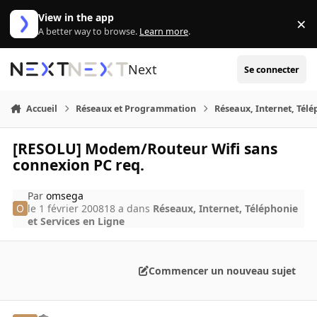
Aller au contenu
View in the app
×
Di
A better way to browse.
Learn more
.
Next
Se connecter
Accueil
Réseaux et Programmation
Réseaux, Internet, Télé
[RESOLU] Modem/Routeur Wifi sans
connexion PC req.
Par
omsega
le 1 février 2008
18 a
dans
Réseaux, Internet, Téléphonie
et Services en Ligne
Commencer un nouveau sujet