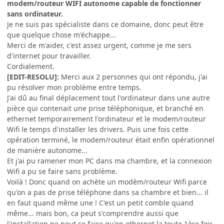
modem/routeur WIFI autonome capable de fonctionner
sans ordinateur.
Je ne suis pas spécialiste dans ce domaine, donc peut être
que quelque chose m'échappe...
Merci de m'aider, c'est assez urgent, comme je me sers
d'internet pour travailler.
Cordialement.
[EDIT-RESOLU]:
Merci aux 2 personnes qui ont répondu, j'ai
pu résolver mon problème entre temps.
J'ai dû au final déplacement tout l'ordinateur dans une autre
pièce qui contenait une prise téléphonique, et branché en
ethernet temporairement l'ordinateur et le modem/routeur
Wifi le temps d'installer les drivers. Puis une fois cette
opération terminé, le modem/routeur était enfin opérationnel
de manière autonome...
Et j'ai pu ramener mon PC dans ma chambre, et la connexion
Wifi a pu se faire sans problème.
Voilà ! Donc quand on achète un modèm/routeur Wifi parce
qu'on a pas de prise téléphone dans sa chambre et bien... il
en faut quand même une ! C'est un petit comble quand
même... mais bon, ca peut s'comprendre aussi que
l'installation ne peut se faire qu'en ethernet la toute 1ère fois.