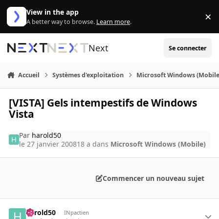
Aller au contenu
View in the app
×
Di
A better way to browse.
Learn more
.
Next
Se connecter
Accueil
Systèmes d'exploitation
Microsoft Windows (Mobile
[VISTA] Gels intempestifs de Windows
Vista
Par
harold50
le 27 janvier 2008
18 a
dans
Microsoft Windows (Mobile)
Commencer un nouveau sujet
harold50
INpactien