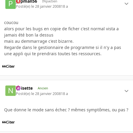
pspman56
INpactien
Posté(e)
le 28 janvier 2008
18 a
coucou
alors pour les bugs en copie de ficher c'est normal vista a
jamais été bon la dessus
mais au demmarrage c'est bizarre.
Regarde dans le gestionnaire de programme si il n'y a pas
une appli qui te prendrais toutes tes ressources.
Citer
noisette
Ancien
Posté(e)
le 28 janvier 2008
18 a
Que donne le mode sans échec ? mêmes symptômes, ou pas ?
Citer