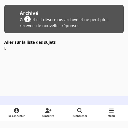
Archivé
Ce sujet est désormais archivé et ne peut plus
recevoir de nouvelles réponses.
Aller sur la liste des sujets
Light Mode
Dark Mode
System Preference
Se connecter
S’inscrire
Rechercher
Menu
Langue
Cookies