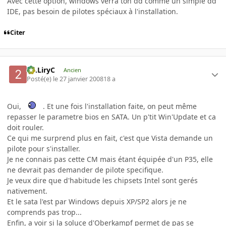
Avec cette option, windows verra ton dd comme un simple dd
IDE, pas besoin de pilotes spéciaux à l'installation.
Citer
2C.LiryC
Ancien
Posté(e)
le 27 janvier 2008
18 a
Oui,
. Et une fois l'installation faite, on peut même
repasser le parametre bios en SATA. Un p'tit Win'Update et ca
doit rouler.
Ce qui me surprend plus en fait, c'est que Vista demande un
pilote pour s'installer.
Je ne connais pas cette CM mais étant équipée d'un P35, elle
ne devrait pas demander de pilote specifique.
Je veux dire que d'habitude les chipsets Intel sont gerés
nativement.
Et le sata l'est par Windows depuis XP/SP2 alors je ne
comprends pas trop...
Enfin, a voir si la soluce d'Oberkampf permet de pas se