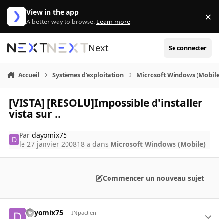
Aller au contenu
View in the app
×
Di
A better way to browse.
Learn more
.
Next
Se connecter
Accueil
Systèmes d'exploitation
Microsoft Windows (Mobile
[VISTA] [RESOLU]Impossible d'installer
vista sur ..
Par
dayomix75
le 27 janvier 2008
18 a
dans
Microsoft Windows (Mobile)
Commencer un nouveau sujet
dayomix75
INpactien