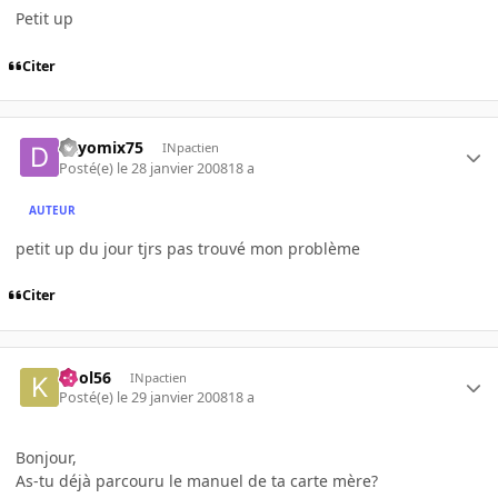
Petit up
Citer
dayomix75
INpactien
Posté(e)
le 28 janvier 2008
18 a
AUTEUR
petit up du jour tjrs pas trouvé mon problème
Citer
kool56
INpactien
Posté(e)
le 29 janvier 2008
18 a
Bonjour,
As-tu déjà parcouru le manuel de ta carte mère?