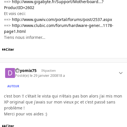
==>
http://www.gigabyte.fr/Support/Motherboard...?
ProductID=2602
Et vois ceci:
==>
http://www.guwiv.com/portal/forums/post/2537.aspx
==>
http://www.clubic.com/forum/hardware-gener...1178-
page1.html
Tiens nous informer...
Citer
dayomix75
INpactien
Posté(e)
le 29 janvier 2008
18 a
AUTEUR
c'est bon !! c'était le vista qui n'étais pas bon alors j'ai mis mon
XP original que j'avais sur mon vieux pc et c'est passé sans
problème !
Merci pour vos aides :)
Citer