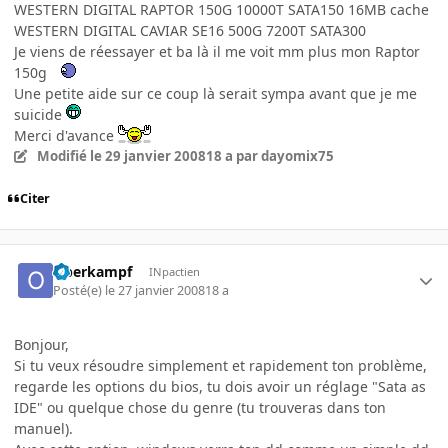
WESTERN DIGITAL RAPTOR 150G 10000T SATA150 16MB cache
WESTERN DIGITAL CAVIAR SE16 500G 7200T SATA300
Je viens de réessayer et ba là il me voit mm plus mon Raptor
150g
Une petite aide sur ce coup là serait sympa avant que je me
suicide
Merci d'avance
Modifié
le 29 janvier 2008
18 a
par dayomix75
Citer
Oberkampf
INpactien
Posté(e)
le 27 janvier 2008
18 a
Bonjour,
Si tu veux résoudre simplement et rapidement ton problème,
regarde les options du bios, tu dois avoir un réglage "Sata as
IDE" ou quelque chose du genre (tu trouveras dans ton
manuel).