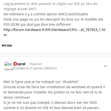
Logiquement tu dois pouvoir le régler sur IDE au lieu du
réglage actuel AHCI
De mémoire il y a comme option AHCI/raid/Disable
Voilà une page ou y'a les desciptif du bios sur le modèle GA-
P35-DS3R qui doit pas être très différent
http://forum.hardware.fr/hfr/Hardware/CPU-...et_787923_1.ht
m
Citer
Mopral
INpactien
Posté(e)
le 27 janvier 2008
18 a
Met la ligne que je t'ai indiqué sur "disabled"
Ensuite essai de faire ton installation de windows et quand il
te demande pour installer les pilotes tu ne fais rien et tu le
laisse continuer
Si je ne me suis pas trompé, il devrait alors voir tes HDD
comme si ils étaient en IDE et tout devrait bien se passer...