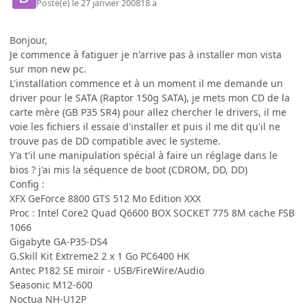
Posté(e)
le 27 janvier 2008
18 a
Bonjour,
Je commence à fatiguer je n'arrive pas à installer mon vista
sur mon new pc.
L'installation commence et à un moment il me demande un
driver pour le SATA (Raptor 150g SATA), je mets mon CD de la
carte mère (GB P35 SR4) pour allez chercher le drivers, il me
voie les fichiers il essaie d'installer et puis il me dit qu'il ne
trouve pas de DD compatible avec le systeme.
Y'a t'il une manipulation spécial à faire un réglage dans le
bios ? j'ai mis la séquence de boot (CDROM, DD, DD)
Config :
XFX GeForce 8800 GTS 512 Mo Edition XXX
Proc : Intel Core2 Quad Q6600 BOX SOCKET 775 8M cache FSB
1066
Gigabyte GA-P35-DS4
G.Skill Kit Extreme2 2 x 1 Go PC6400 HK
Antec P182 SE miroir - USB/FireWire/Audio
Seasonic M12-600
Noctua NH-U12P