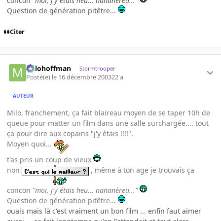
concon
"moi, j'y étais heu... nananèreu..."
Question de génération pitêtre...
Citer
milohoffman
Stormtrooper
Posté(e)
le 16 décembre 2003
22 a
AUTEUR
Milo, franchement, ça fait blaireau moyen de se taper 10h de
queue pour matter un film dans une salle surchargée.... tout
ça pour dire aux copains "j'y étais !!!!".
Moyen quoi...
t'as pris un coup de vieux
non
, même à ton age je trouvais ça
concon
"moi, j'y étais heu... nananèreu..."
Question de génération pitêtre...
ouais mais là c'est vraiment un bon film ... enfin faut aimer