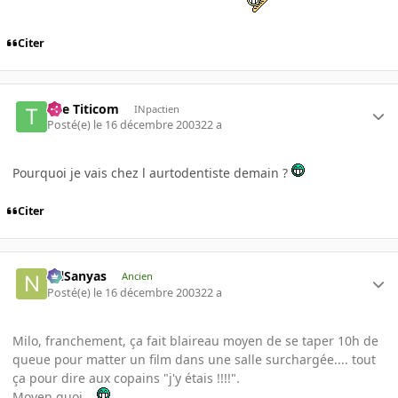
Citer
The Titicom
INpactien
Posté(e)
le 16 décembre 2003
22 a
Pourquoi je vais chez l aurtodentiste demain ?
Citer
NilSanyas
Ancien
Posté(e)
le 16 décembre 2003
22 a
Milo, franchement, ça fait blaireau moyen de se taper 10h de
queue pour matter un film dans une salle surchargée.... tout
ça pour dire aux copains "j'y étais !!!!".
Moyen quoi...