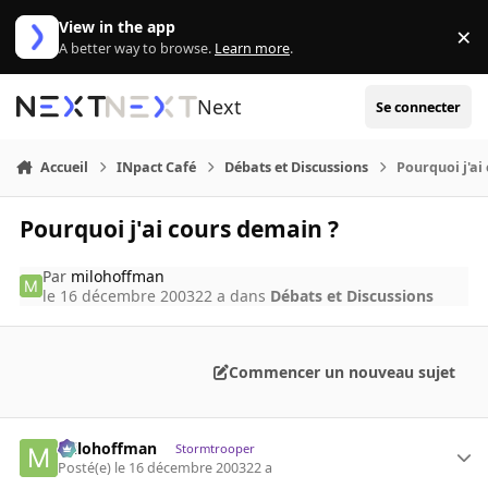
Aller au contenu
View in the app
×
Di
A better way to browse.
Learn more
.
Next
Se connecter
Accueil
INpact Café
Débats et Discussions
Pourquoi j'ai
Pourquoi j'ai cours demain ?
Par
milohoffman
le 16 décembre 2003
22 a
dans
Débats et Discussions
Commencer un nouveau sujet
milohoffman
Stormtrooper
Posté(e)
le 16 décembre 2003
22 a