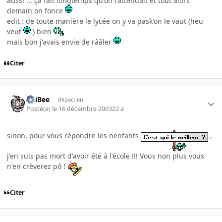
aussi ... ça fait longtemps qu'on l'attendait et tout alors
demain on fonce
edit : de toute manière le lycée on y va pask'on le vaut (heu
veut
) bien
mais bon j'avais envie de rââler
Citer
PhiBee
INpactien
Posté(e)
le 16 décembre 2003
22 a
sinon, pour vous répondre les nenfants
,
j'en suis pas mort d'avoir été à l'école !!! Vous non plus vous
n'en crèverez pô !
Citer