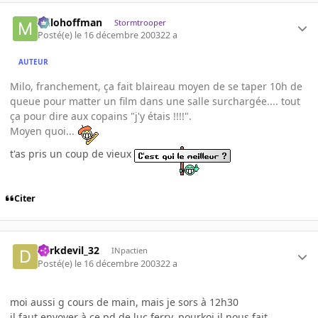
milohoffman
Stormtrooper
Posté(e)
le 16 décembre 2003
22 a
AUTEUR
Milo, franchement, ça fait blaireau moyen de se taper 10h de
queue pour matter un film dans une salle surchargée.... tout
ça pour dire aux copains "j'y étais !!!!".
Moyen quoi...
t'as pris un coup de vieux
Citer
darkdevil_32
INpactien
Posté(e)
le 16 décembre 2003
22 a
moi aussi g cours de main, mais je sors à 12h30
il faut envoyer à ce pd de luc ferry, pourkoi il nous fait