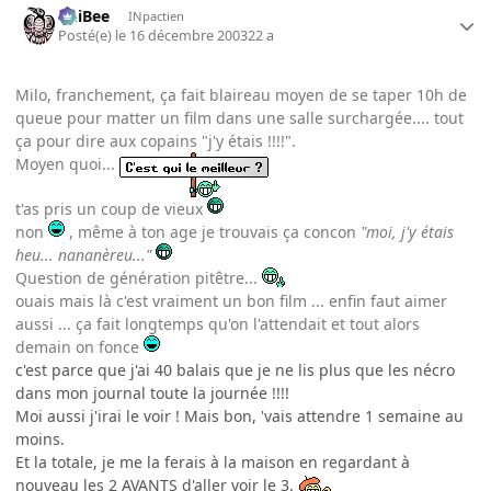
PhiBee
INpactien
Posté(e)
le 16 décembre 2003
22 a
Milo, franchement, ça fait blaireau moyen de se taper 10h de
queue pour matter un film dans une salle surchargée.... tout
ça pour dire aux copains "j'y étais !!!!".
Moyen quoi...
t'as pris un coup de vieux
non
, même à ton age je trouvais ça concon
"moi, j'y étais
heu... nananèreu..."
Question de génération pitêtre...
ouais mais là c'est vraiment un bon film ... enfin faut aimer
aussi ... ça fait longtemps qu'on l'attendait et tout alors
demain on fonce
c'est parce que j'ai 40 balais que je ne lis plus que les nécro
dans mon journal toute la journée !!!!
Moi aussi j'irai le voir ! Mais bon, 'vais attendre 1 semaine au
moins.
Et la totale, je me la ferais à la maison en regardant à
nouveau les 2 AVANTS d'aller voir le 3.