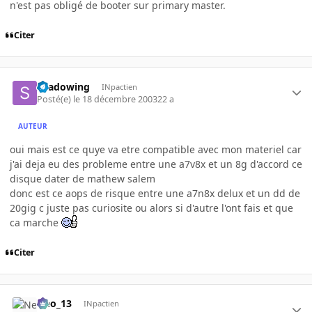
n'est pas obligé de booter sur primary master.
Citer
shadowing
INpactien
Posté(e)
le 18 décembre 2003
22 a
AUTEUR
oui mais est ce quye va etre compatible avec mon materiel car
j'ai deja eu des probleme entre une a7v8x et un 8g d'accord ce
disque dater de mathew salem
donc est ce aops de risque entre une a7n8x delux et un dd de
20gig c juste pas curiosite ou alors si d'autre l'ont fais et que
ca marche
Citer
Neo_13
INpactien