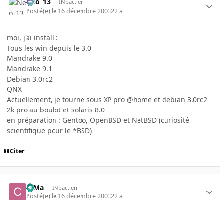
Neo_13
INpactien
Posté(e)
le 16 décembre 2003
22 a
moi, j'ai install :
Tous les win depuis le 3.0
Mandrake 9.0
Mandrake 9.1
Debian 3.0rc2
QNX
Actuellement, je tourne sous XP pro @home et debian 3.0rc2
2k pro au boulot et solaris 8.0
en préparation : Gentoo, OpenBSD et NetBSD (curiosité
scientifique pour le *BSD)
Citer
c0Ma
INpactien
Posté(e)
le 16 décembre 2003
22 a