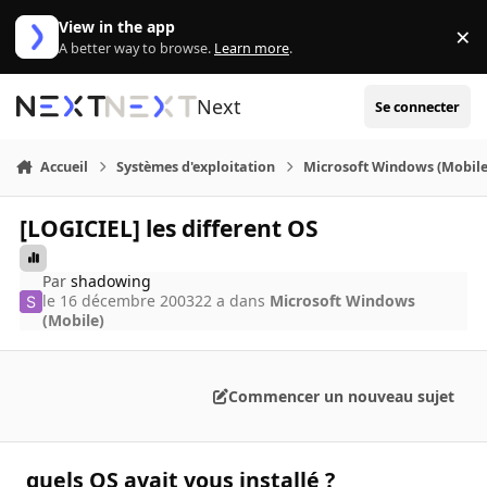
Aller au contenu
View in the app
×
Di
A better way to browse.
Learn more
.
Next
Se connecter
Accueil
Systèmes d'exploitation
Microsoft Windows (Mobile
[LOGICIEL] les different OS
Par
shadowing
le 16 décembre 2003
22 a
dans
Microsoft Windows
(Mobile)
Commencer un nouveau sujet
quels OS avait vous installé ?