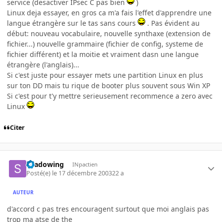
service (desactiver IPsec C pas bien
)
Linux deja essayer, en gros ca m'a fais l'effet d'apprendre une
langue étrangère sur le tas sans cours
. Pas évident au
début: nouveau vocabulaire, nouvelle synthaxe (extension de
fichier...) nouvelle grammaire (fichier de config, systeme de
fichier différent) et la moitie et vraiment dasn une langue
étrangère (l'anglais)...
Si c'est juste pour essayer mets une partition Linux en plus
sur ton DD mais tu rique de booter plus souvent sous Win XP
Si c'est pour t'y mettre serieusement recommence a zero avec
Linux
Citer
shadowing
INpactien
Posté(e)
le 17 décembre 2003
22 a
AUTEUR
d'accord c pas tres encouragent surtout que moi anglais pas
trop ma atse de the