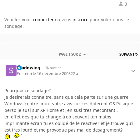
0
Veuillez vous
connecter
ou vous
inscrire
pour voter dans ce
sondage.
PAGE 1 SUR 2
SUIVANT
shadowing
INpactien
Posté(e)
le 16 décembre 2003
22 a
Pourquoi ce sondage?
Je desirerais connaitre, sans que cela parte sur une guerre
Windows contre linux, votre avis sur ces diiferent OS Pusique
perso je susi sur XP Home et j'en susi tres mecontant .
en effet des que tu change trop souvent ton matos
imprimante ecran tu es obligé de le reactiver et je trouve qu'il
est tres lourd et me provoque pas mal de desagrement?