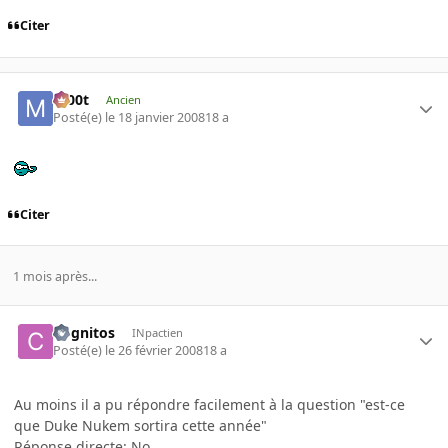
Citer
m00t
Ancien
Posté(e)
le 18 janvier 2008
18 a
Citer
1 mois après...
Cognitos
INpactien
Posté(e)
le 26 février 2008
18 a
Au moins il a pu répondre facilement à la question "est-ce
que Duke Nukem sortira cette année"
Réponse directe: No