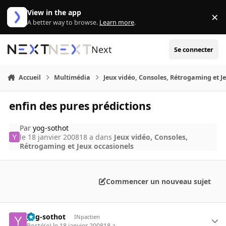
Aller au contenu
View in the app
×
Di
A better way to browse.
Learn more
.
Next
Se connecter
Accueil
Multimédia
Jeux vidéo, Consoles, Rétrogaming et J
enfin des pures prédictions
Par
yog-sothot
le 18 janvier 2008
18 a
dans
Jeux vidéo, Consoles,
Rétrogaming et Jeux occasionels
Commencer un nouveau sujet
yog-sothot
INpactien
Posté(e)
le 18 janvier 2008
18 a