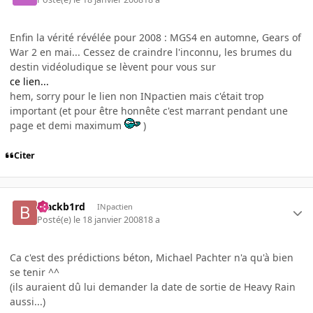
Enfin la vérité révélée pour 2008 : MGS4 en automne, Gears of
War 2 en mai... Cessez de craindre l'inconnu, les brumes du
destin vidéoludique se lèvent pour vous sur
ce lien...
hem, sorry pour le lien non INpactien mais c'était trop
important (et pour être honnête c'est marrant pendant une
page et demi maximum
)
Citer
blackb1rd
INpactien
Posté(e)
le 18 janvier 2008
18 a
Ca c'est des prédictions béton, Michael Pachter n'a qu'à bien
se tenir ^^
(ils auraient dû lui demander la date de sortie de Heavy Rain
aussi...)