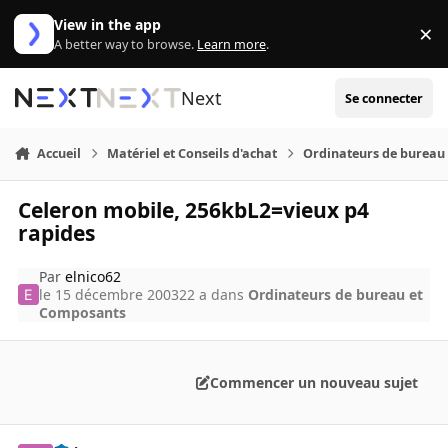
Aller au contenu
View in the app
×
Di
A better way to browse.
Learn more
.
Next
Se connecter
Accueil
Matériel et Conseils d'achat
Ordinateurs de bureau
Celeron mobile, 256kbL2=vieux p4
rapides
Par
elnico62
le 15 décembre 2003
22 a
dans
Ordinateurs de bureau et
Composants
Commencer un nouveau sujet