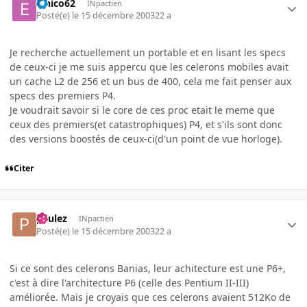
elnico62
INpactien
Posté(e)
le 15 décembre 2003
22 a
Je recherche actuellement un portable et en lisant les specs
de ceux-ci je me suis appercu que les celerons mobiles avait
un cache L2 de 256 et un bus de 400, cela me fait penser aux
specs des premiers P4.
Je voudrait savoir si le core de ces proc etait le meme que
ceux des premiers(et catastrophiques) P4, et s'ils sont donc
des versions boostés de ceux-ci(d'un point de vue horloge).
Citer
paulez
INpactien
Posté(e)
le 15 décembre 2003
22 a
Si ce sont des celerons Banias, leur achitecture est une P6+,
c'est à dire l'architecture P6 (celle des Pentium II-III)
améliorée. Mais je croyais que ces celerons avaient 512Ko de