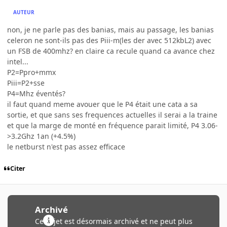
AUTEUR
non, je ne parle pas des banias, mais au passage, les banias
celeron ne sont-ils pas des Piii-m(les der avec 512kbL2) avec
un FSB de 400mhz? en claire ca recule quand ca avance chez
intel...
P2=Ppro+mmx
Piii=P2+sse
P4=Mhz éventés?
il faut quand meme avouer que le P4 était une cata a sa
sortie, et que sans ses frequences actuelles il serai a la traine
et que la marge de monté en fréquence parait limité, P4 3.06-
>3.2Ghz 1an (+4.5%)
le netburst n'est pas assez efficace
Citer
Archivé
Ce sujet est désormais archivé et ne peut plus