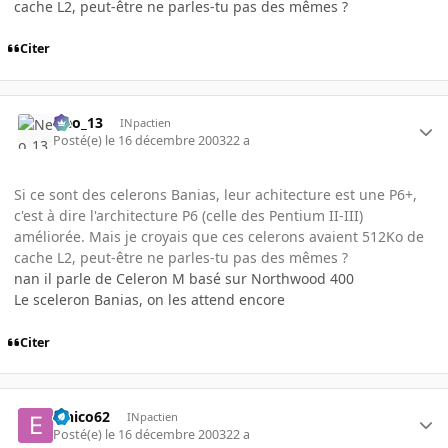
cache L2, peut-être ne parles-tu pas des mêmes ?
Citer
Neo_13
INpactien
Posté(e)
le 16 décembre 2003
22 a
Si ce sont des celerons Banias, leur achitecture est une P6+,
c'est à dire l'architecture P6 (celle des Pentium II-III)
améliorée. Mais je croyais que ces celerons avaient 512Ko de
cache L2, peut-être ne parles-tu pas des mêmes ?
nan il parle de Celeron M basé sur Northwood 400
Le sceleron Banias, on les attend encore
Citer
elnico62
INpactien
Posté(e)
le 16 décembre 2003
22 a