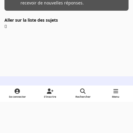
recevoir de nouvelles réponses.
Aller sur la liste des sujets
Light Mode
Dark Mode
System Preference
Se connecter
S’inscrire
Rechercher
Menu
Langue
Cookies
Powered by
Invision Community