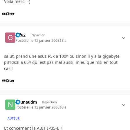
Voilà merci =)
Citer
Gif62
INpactien
Posté(e)
le 12 janvier 2008
18 a
salut, prend une asus P5k a 100¤ ou sinon il y a la gigabyte
p31ds3l a 65¤ qui est pas mal aussi, mieu que msi en tout
cas!!
Citer
naunaudm
INpactien
Posté(e)
le 12 janvier 2008
18 a
AUTEUR
Et concernant la ABIT IP35-E ?