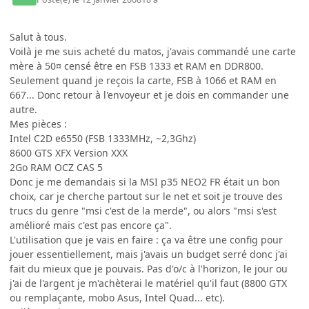
Salut à tous.
Voilà je me suis acheté du matos, j'avais commandé une carte
mère à 50¤ censé être en FSB 1333 et RAM en DDR800.
Seulement quand je reçois la carte, FSB à 1066 et RAM en
667... Donc retour à l'envoyeur et je dois en commander une
autre.
Mes pièces :
Intel C2D e6550 (FSB 1333MHz, ~2,3Ghz)
8600 GTS XFX Version XXX
2Go RAM OCZ CAS 5
Donc je me demandais si la MSI p35 NEO2 FR était un bon
choix, car je cherche partout sur le net et soit je trouve des
trucs du genre "msi c'est de la merde", ou alors "msi s'est
amélioré mais c'est pas encore ça".
L'utilisation que je vais en faire : ça va être une config pour
jouer essentiellement, mais j'avais un budget serré donc j'ai
fait du mieux que je pouvais. Pas d'o/c à l'horizon, le jour ou
j'ai de l'argent je m'achèterai le matériel qu'il faut (8800 GTX
ou remplaçante, mobo Asus, Intel Quad... etc).