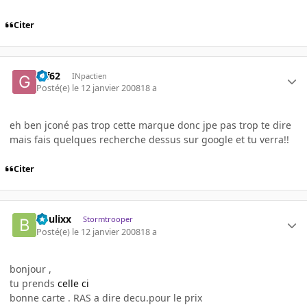
Citer
Gif62
INpactien
Posté(e)
le 12 janvier 2008
18 a
eh ben jconé pas trop cette marque donc jpe pas trop te dire
mais fais quelques recherche dessus sur google et tu verra!!
Citer
boulixx
Stormtrooper
Posté(e)
le 12 janvier 2008
18 a
bonjour ,
tu prends
celle ci
bonne carte . RAS a dire decu.pour le prix